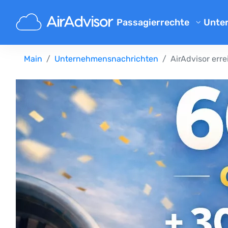
Passagierrechte
Unte
Übe
Flugverspaetung Entschaed
Main
Unternehmensnachrichten
AirAdvisor err
Blo
Entschädigung bei Flugvers
Entschädigung bei Flugausfa
FAQ
Gepäck Entschädigung
Par
Entschädigung bei Nichtbef
Flu
Fluggesellschaften
Beschwerde an Fluggesellsch
Entschädigung bei Streik der
Entschädigung bei Flugum
Ihre Rechte