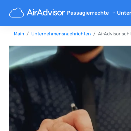
Passagierrechte
Unte
Übe
Flugverspaetung Entschaed
Main
Unternehmensnachrichten
AirAdvisor sch
Blo
Entschädigung bei Flugvers
Entschädigung bei Flugausfa
FAQ
Gepäck Entschädigung
Par
Entschädigung bei Nichtbef
Flu
Fluggesellschaften
Beschwerde an Fluggesellsch
Entschädigung bei Streik der
Entschädigung bei Flugum
Ihre Rechte