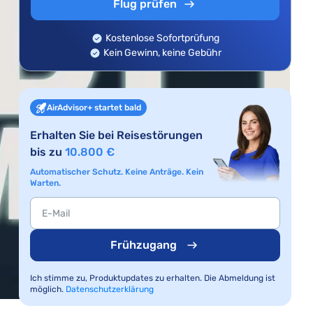
Flug prüfen
Kostenlose Sofortprüfung
Kein Gewinn, keine Gebühr
AirAdvisor+ startet bald
Erhalten Sie bei Reisestörungen
bis zu
10.800 €
Automatischer Schutz. Keine Anträge. Kein
Warten.
Frühzugang
Ich stimme zu, Produktupdates zu erhalten. Die Abmeldung ist
möglich.
Datenschutzerklärung