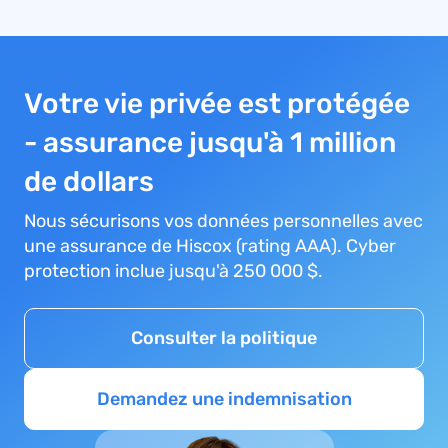
Votre vie privée est protégée
- assurance jusqu'à 1 million
de dollars
Nous sécurisons vos données personnelles avec
une assurance de Hiscox (rating AAA). Cyber
protection inclue jusqu'à 250 000 $.
Consulter la politique
Demandez une indemnisation