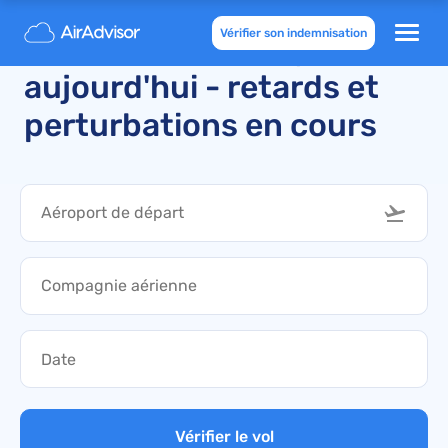
Vérifier son indemnisation
Vol annulé en Turquie
aujourd'hui - retards et
perturbations en cours
Vérifier le vol