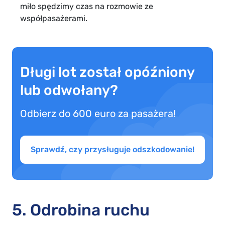
miło spędzimy czas na rozmowie ze
współpasażerami.
Długi lot został opóźniony
lub odwołany?
Odbierz do 600 euro za pasażera!
Sprawdź, czy przysługuje odszkodowanie!
5. Odrobina ruchu