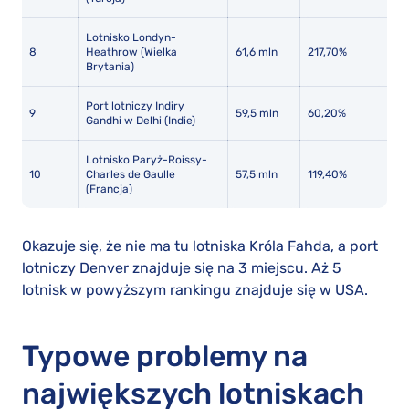
Lotnisko Londyn-
8
Heathrow (Wielka
61,6 mln
217,70%
Brytania)
Port lotniczy Indiry
9
59,5 mln
60,20%
Gandhi w Delhi (Indie)
Lotnisko Paryż-Roissy-
10
Charles de Gaulle
57,5 mln
119,40%
(Francja)
Okazuje się, że nie ma tu lotniska Króla Fahda, a port
lotniczy Denver znajduje się na 3 miejscu. Aż 5
lotnisk w powyższym rankingu znajduje się w USA.
Typowe problemy na
największych lotniskach