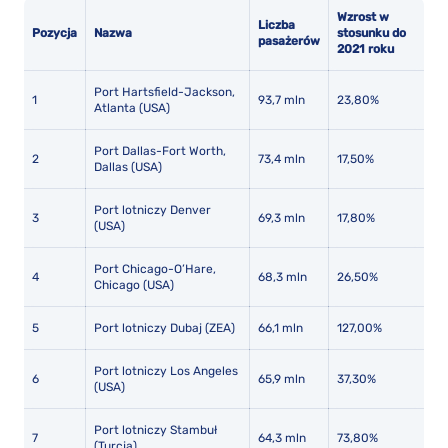
Wzrost w
Liczba
Pozycja
Nazwa
stosunku do
pasażerów
2021 roku
Port Hartsfield-Jackson,
1
93,7 mln
23,80%
Atlanta (USA)
Port Dallas-Fort Worth,
2
73,4 mln
17,50%
Dallas (USA)
Port lotniczy Denver
3
69,3 mln
17,80%
(USA)
Port Chicago-O’Hare,
4
68,3 mln
26,50%
Chicago (USA)
5
Port lotniczy Dubaj (ZEA)
66,1 mln
127,00%
Port lotniczy Los Angeles
6
65,9 mln
37,30%
(USA)
Port lotniczy Stambuł
7
64,3 mln
73,80%
(Turcja)