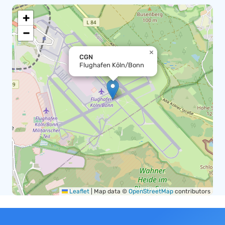
+
−
×
CGN
Flughafen Köln/Bonn
Leaflet
|
Map data ©
OpenStreetMap
contributors