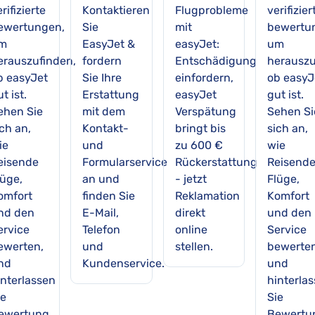
rifizierte
Kontaktieren
Flugprobleme
verifizier
ewertungen,
Sie
mit
bewertu
m
EasyJet &
easyJet:
um
erauszufinden,
fordern
Entschädigung
herauszu
b easyJet
Sie Ihre
einfordern,
ob easyJ
t ist.
Erstattung
easyJet
gut ist.
ehen Sie
mit dem
Verspätung
Sehen Si
ch an,
Kontakt-
bringt bis
sich an,
ie
und
zu 600 €
wie
eisende
Formularservice
Rückerstattung
Reisend
lüge,
an und
- jetzt
Flüge,
omfort
finden Sie
Reklamation
Komfort
nd den
E-Mail,
direkt
und den
ervice
Telefon
online
Service
ewerten,
und
stellen.
bewerten
nd
Kundenservice.
und
interlassen
hinterla
ie
Sie
ewertung.
Bewertu