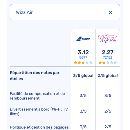
Wizz Air
3.12
2.27
5697
72152
Répartition des notes par
3/5 global
2/5 global
étoiles
Facilité de compensation et de
3/5
3/5
remboursement
Divertissement à bord (Wi-Fi, TV,
3/5
2/5
films)
3/5
2/5
Politique et gestion des bagages