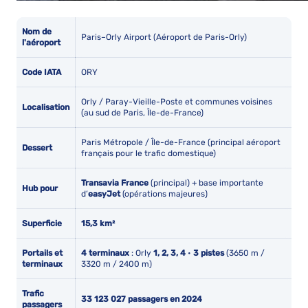
Nom de
Paris–Orly Airport (Aéroport de Paris-Orly)
l'aéroport
Code IATA
ORY
Orly / Paray-Vieille-Poste et communes voisines
Localisation
(au sud de Paris, Île-de-France)
Paris Métropole / Île-de-France (principal aéroport
Dessert
français pour le trafic domestique)
Transavia France
(principal) + base importante
Hub pour
d’
easyJet
(opérations majeures)
Superficie
15,3 km²
Portails et
4 terminaux
: Orly
1, 2, 3, 4
•
3 pistes
(3650 m /
terminaux
3320 m / 2400 m)
Trafic
33 123 027 passagers en 2024
passagers