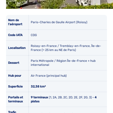
Nom de
Paris–Charles de Gaulle Airport (Roissy)
l'aéroport
Code IATA
CDG
Roissy-en-France / Tremblay-en-France, Île-de-
Localisation
France (≈ 25 km au NE de Paris)
Paris Métropole / Région Île-de-France + hub
Dessert
international
Hub pour
Air France (principal hub)
Superficie
32,38 km²
Portails et
9 terminaux
(1, 2A, 2B, 2C, 2D, 2E, 2F, 2G, 3) •
4
terminaux
pistes
Trafic