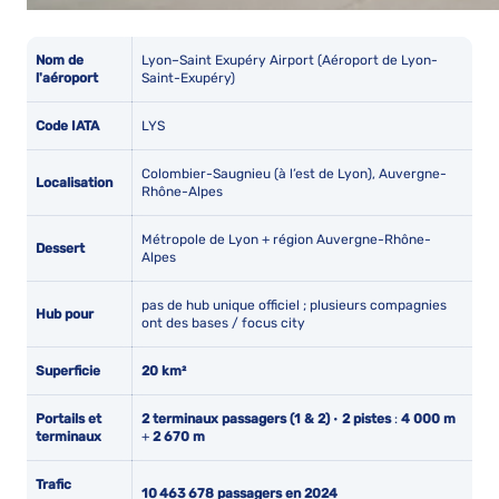
Nom de
Lyon–Saint Exupéry Airport (Aéroport de Lyon-
l'aéroport
Saint-Exupéry)
Code IATA
LYS
Colombier-Saugnieu (à l’est de Lyon), Auvergne-
Localisation
Rhône-Alpes
Métropole de Lyon + région Auvergne-Rhône-
Dessert
Alpes
pas de hub unique officiel ; plusieurs compagnies
Hub pour
ont des bases / focus city
Superficie
20 km²
Portails et
2 terminaux passagers (1 & 2)
•
2 pistes
:
4 000 m
terminaux
+
2 670 m
Trafic
10 463 678 passagers en 2024