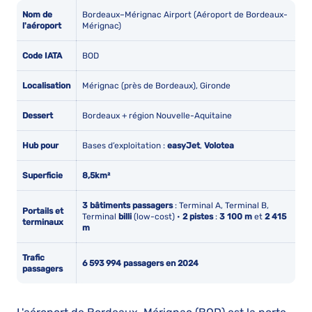
Nom de
Bordeaux–Mérignac Airport (Aéroport de Bordeaux-
l'aéroport
Mérignac)
Code IATA
BOD
Localisation
Mérignac (près de Bordeaux), Gironde
Dessert
Bordeaux + région Nouvelle-Aquitaine
Hub pour
Bases d’exploitation :
easyJet
,
Volotea
Superficie
8,5
km²
3 bâtiments passagers
: Terminal A, Terminal B,
Portails et
Terminal
billi
(low-cost) •
2 pistes
:
3 100 m
et
2 415
terminaux
m
Trafic
6 593 994
passagers en 2024
passagers