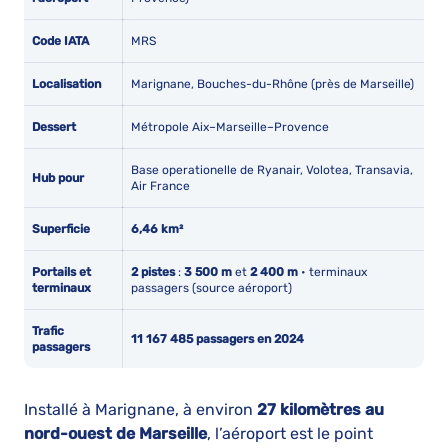
Code IATA
MRS
Localisation
Marignane, Bouches-du-Rhône (près de Marseille)
Dessert
Métropole Aix–Marseille–Provence
Base operationelle de Ryanair, Volotea, Transavia,
Hub pour
Air France
Superficie
6,46 km²
Portails et
2 pistes
:
3 500 m
et
2 400 m
• terminaux
terminaux
passagers (source aéroport)
Trafic
11 167 485 passagers en 2024
passagers
Installé à Marignane, à environ
27 kilomètres au
nord-ouest de Marseille
, l’aéroport est le point