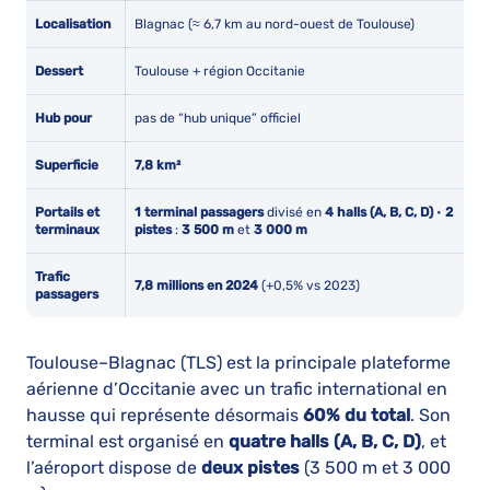
Localisation
Blagnac (≈ 6,7 km au nord-ouest de Toulouse)
Dessert
Toulouse + région Occitanie
Hub pour
pas de “hub unique” officiel
Superficie
7,8 km²
Portails et
1 terminal passagers
divisé en
4 halls (A, B, C, D)
•
2
terminaux
pistes
:
3 500 m
et
3 000 m
Trafic
7,8 millions en 2024
(+0,5% vs 2023)
passagers
Toulouse–Blagnac (TLS) est la principale plateforme
aérienne d’Occitanie avec un trafic international en
hausse qui représente désormais
60% du total
. Son
terminal est organisé en
quatre halls (A, B, C, D)
, et
l’aéroport dispose de
deux pistes
(3 500 m et 3 000