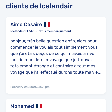
clients de Icelandair
Aime Cesaire
Icelandair FI 543 - Refus d'embarquement
bonjour, très belle question enfin, alors pour
commencer je voulais tout simplement vous
que j'ai étais déçus de ce qui m'avais arrivé
lors de mon dernier voyage que je trouvais
totalement étrange et contraire à tout mes
voyage que j'ai effectué durons toute ma vie,
je n'es jamais été traité de la sorte et bien que
tout mes document son en règle, à savoir
February 24, 2026, 5:31 pm
mon passeport avec le visa qui ma été
accordé par l'ambassade des Etats-Unis en
ma refuser d'embarquer sans motif et le
Mohamed
pourquoi, je suis resté comme un Fou, bien