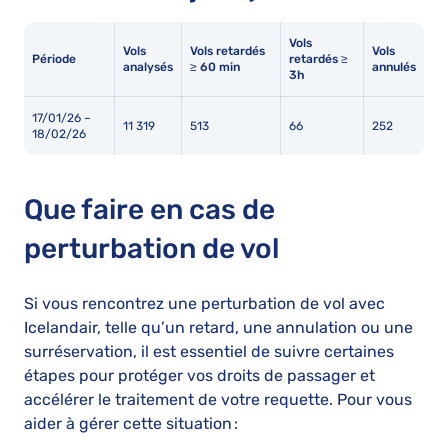
Vols
Vols
Vols retardés
Vols
Période
retardés ≥
analysés
≥ 60 min
annulés
3h
17/01/26 –
11 319
513
66
252
18/02/26
Que faire en cas de
perturbation de vol
Si vous rencontrez une perturbation de vol avec
Icelandair, telle qu’un retard, une annulation ou une
surréservation, il est essentiel de suivre certaines
étapes pour protéger vos droits de passager et
accélérer le traitement de votre requette. Pour vous
aider à gérer cette situation :