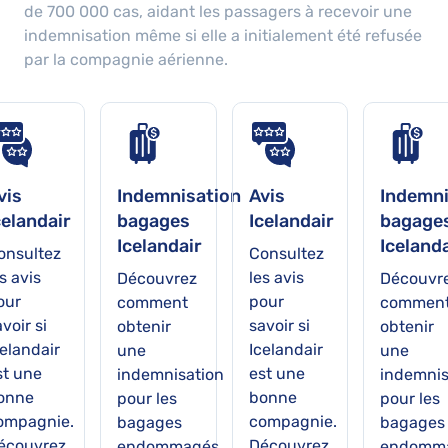
de
700 000
cas, aidant les passagers à recevoir une
indemnisation même si elle a initialement été refusée
par la compagnie aérienne.
vis
Indemnisation
Avis
Indemni
celandair
bagages
Icelandair
bagage
Icelandair
Icelanda
onsultez
Consultez
s avis
les avis
Découvrez
Découvr
our
pour
comment
commen
voir si
savoir si
obtenir
obtenir
celandair
Icelandair
une
une
st une
est une
indemnisation
indemnis
onne
bonne
pour les
pour les
ompagnie.
compagnie.
bagages
bagages
écouvrez
Découvrez
endommagés,
endomma