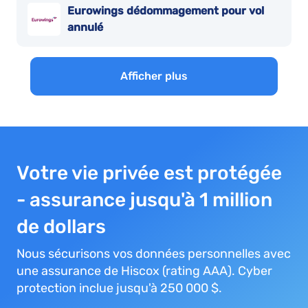
Eurowings dédommagement pour vol
annulé
Afficher plus
Votre vie privée est protégée
- assurance jusqu'à 1 million
de dollars
Nous sécurisons vos données personnelles avec
une assurance de Hiscox (rating AAA). Cyber
protection inclue jusqu'à 250 000 $.