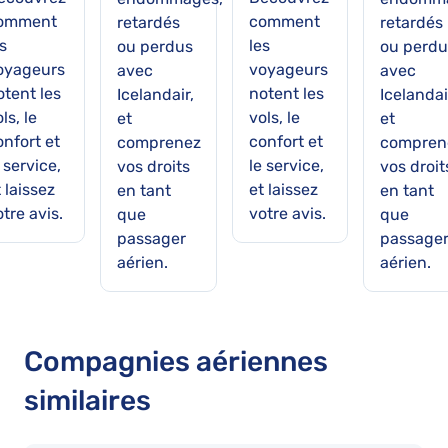
omment
comment
retardés
retardés
s
les
ou perdus
ou perdu
oyageurs
voyageurs
avec
avec
otent les
notent les
Icelandair,
Icelandai
ls, le
vols, le
et
et
onfort et
confort et
comprenez
compren
 service,
le service,
vos droits
vos droit
 laissez
et laissez
en tant
en tant
tre avis.
votre avis.
que
que
passager
passage
aérien.
aérien.
Compagnies aériennes
similaires