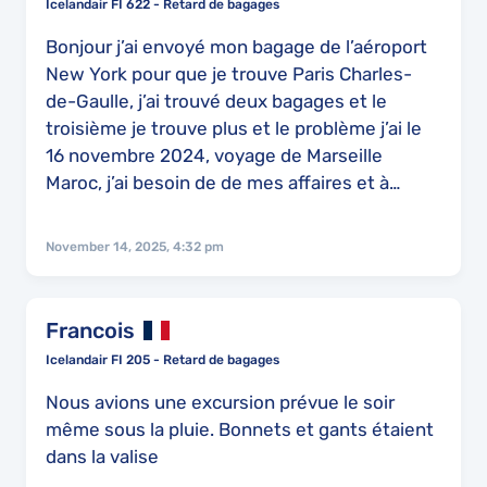
Icelandair FI 622 - Retard de bagages
fatigué en plus comme ci c'étais ma première
fois de voyager et Nis chercher a savoir le but
Bonjour j’ai envoyé mon bagage de l’aéroport
de mon voyage qui devais m'apporter de
New York pour que je trouve Paris Charles-
l'argent et plein d'opportunité et avec la faille
de-Gaulle, j’ai trouvé deux bagages et le
qui à causé un grand vide dans l'organisation
troisième je trouve plus et le problème j’ai le
du Festival qui m'avais sollicité pour jouer un
16 novembre 2024, voyage de Marseille
rôle en tant que Directeur artistique de ce
Maroc, j’ai besoin de de mes affaires et à
festival. donc bref si je vous dire tout ce que
l’ordinateur portable, iPad Téléphone mes
j'ai pus dépensé vous allez pas croire, mais ce
habits je peux changer mon ordinateur pour
November 14, 2025, 4:32 pm
que je veux pour le moment et urgent c'est le
travailler. Je reste à votre disposition pour
remboursement de billet qui ma été avancé
des informations. Cordialement
par une amis qui attend depuis son argents.
Francois
cordialement Aimé Césaire NGOBOUGNA
Icelandair FI 205 - Retard de bagages
Nous avions une excursion prévue le soir
même sous la pluie. Bonnets et gants étaient
dans la valise