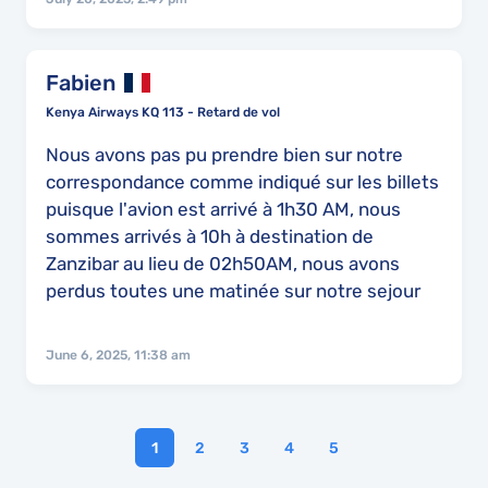
l'aéroport de Paris nous a garanti que nous
recevrons un bon d'indemnisation que nous
n'avons jamais reçu après de nombreuses
Fabien
réclamation. Le service de réclamation de la
Kenya Airways KQ 113 - Retard de vol
compagnie est impossible à contacter.
Nous avons pas pu prendre bien sur notre
correspondance comme indiqué sur les billets
puisque l'avion est arrivé à 1h30 AM, nous
sommes arrivés à 10h à destination de
Zanzibar au lieu de 02h50AM, nous avons
perdus toutes une matinée sur notre sejour
June 6, 2025, 11:38 am
1
2
3
4
5