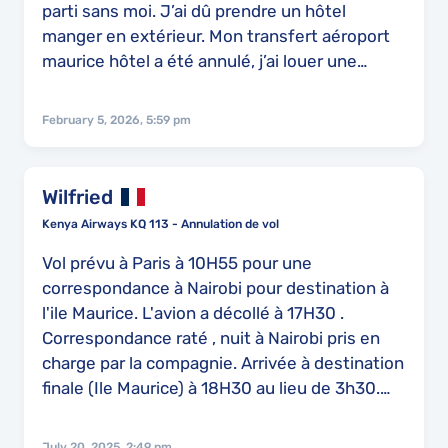
parti sans moi. J’ai dû prendre un hôtel
manger en extérieur. Mon transfert aéroport
maurice hôtel a été annulé, j’ai louer une
voiture pour me rendre à mon hôtel j’ai perdu
une journée
February 5, 2026, 5:59 pm
Wilfried
Kenya Airways KQ 113 - Annulation de vol
Vol prévu à Paris à 10H55 pour une
correspondance à Nairobi pour destination à
l'ile Maurice. L'avion a décollé à 17H30 .
Correspondance raté , nuit à Nairobi pris en
charge par la compagnie. Arrivée à destination
finale (Ile Maurice) à 18H30 au lieu de 3h30.
une demie journée de vacances perdue avec
beaucoup de fatigue. "L'hôtesse principale " à
July 20, 2025, 2:49 pm