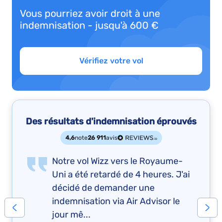
Vous pourriez avoir droit à une
indemnisation - jusqu'à 600 €
Vérifiez votre vol
Des résultats d'indemnisation éprouvés
4,6
note
26 911
avis
Notre vol Wizz vers le Royaume-
Uni a été retardé de 4 heures. J'ai
décidé de demander une
indemnisation via Air Advisor le
jour mê...