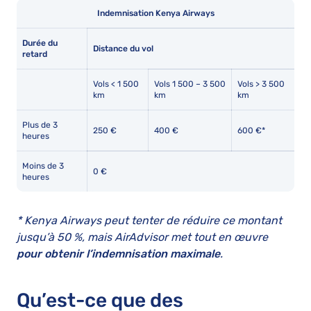
Indemnisation Kenya Airways
Durée du
Distance du vol
retard
Vols < 1 500
Vols 1 500 – 3 500
Vols > 3 500
km
km
km
Plus de 3
250 €
400 €
600 €*
heures
Moins de 3
0 €
heures
* Kenya Airways peut tenter de réduire ce montant
jusqu’à 50 %, mais AirAdvisor met tout en œuvre
pour obtenir
l’indemnisation maximale
.
Qu’est-ce que des