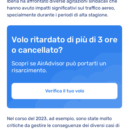
Iberia ha affrontato diverse agitazioni sindacali che
hanno avuto impatti significativi sul traffico aereo,
specialmente durante i periodi di alta stagione.
Volo ritardato di più di 3 ore
o cancellato?
Scopri se AirAdvisor può portarti un
risarcimento.
Verifica il tuo volo
Nel corso del 2023, ad esempio, sono state molto
critiche da gestire le conseguenze dei diversi casi di