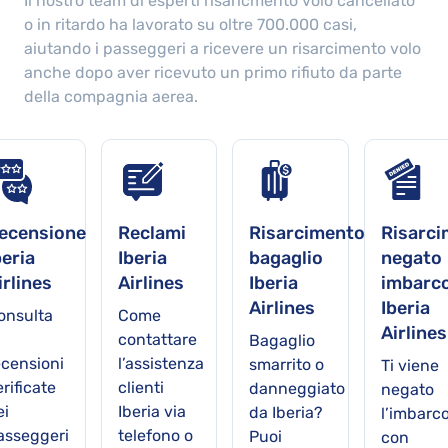
Il nostro team di esperti risaricmento volo cancellato
o in ritardo ha lavorato su oltre
700.000
casi,
aiutando i passeggeri a ricevere un risarcimento volo
anche dopo aver ricevuto un primo rifiuto da parte
della compagnia aerea.
ecensione
Reclami
Risarcimento
Risarc
beria
Iberia
bagaglio
negato
irlines
Airlines
Iberia
imbarc
Airlines
Iberia
onsulta
Come
Airlines
contattare
Bagaglio
ecensioni
l’assistenza
smarrito o
Ti viene
rificate
clienti
danneggiato
negato
ei
Iberia via
da Iberia?
l’imbarc
asseggeri
telefono o
Puoi
con