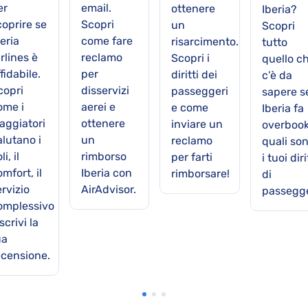
er
email.
ottenere
Iberia?
coprire se
Scopri
un
Scopri
eria
come fare
risarcimento.
tutto
rlines è
reclamo
Scopri i
quello c
fidabile.
per
diritti dei
c’è da
copri
disservizi
passeggeri
sapere s
ome i
aerei e
e come
Iberia fa
iaggiatori
ottenere
inviare un
overbook
alutano i
un
reclamo
quali so
li, il
rimborso
per farti
i tuoi diri
mfort, il
Iberia con
rimborsare!
di
ervizio
AirAdvisor.
passegg
omplessivo
scrivi la
ua
ecensione.