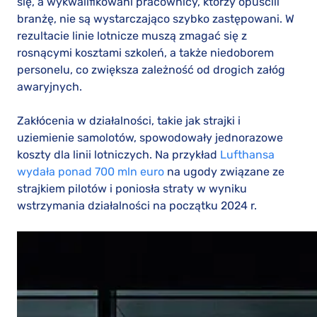
się, a wykwalifikowani pracownicy, którzy opuścili
branżę, nie są wystarczająco szybko zastępowani. W
rezultacie linie lotnicze muszą zmagać się z
rosnącymi kosztami szkoleń, a także niedoborem
personelu, co zwiększa zależność od drogich załóg
awaryjnych.
Zakłócenia w działalności, takie jak strajki i
uziemienie samolotów, spowodowały jednorazowe
koszty dla linii lotniczych. Na przykład
Lufthansa
wydała ponad 700 mln euro
na ugody związane ze
strajkiem pilotów i poniosła straty w wyniku
wstrzymania działalności na początku 2024 r.