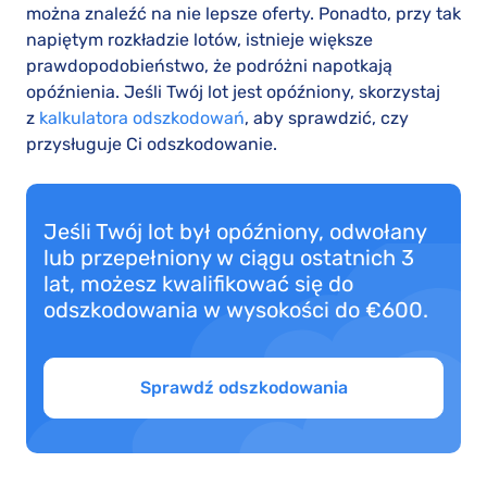
można znaleźć na nie lepsze oferty. Ponadto, przy tak
napiętym rozkładzie lotów, istnieje większe
prawdopodobieństwo, że podróżni napotkają
opóźnienia. Jeśli Twój lot jest opóźniony, skorzystaj
z
kalkulatora odszkodowań
, aby sprawdzić, czy
przysługuje Ci odszkodowanie.
Jeśli Twój lot był opóźniony, odwołany
lub przepełniony w ciągu ostatnich 3
lat, możesz kwalifikować się do
odszkodowania w wysokości do €600.
Sprawdź odszkodowania