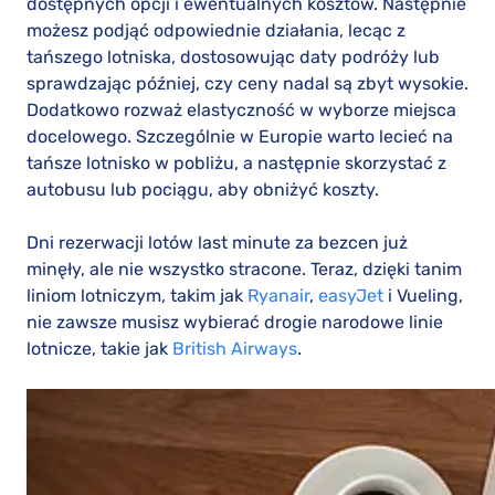
dostępnych opcji i ewentualnych kosztów. Następnie
możesz podjąć odpowiednie działania, lecąc z
tańszego lotniska, dostosowując daty podróży lub
sprawdzając później, czy ceny nadal są zbyt wysokie.
Dodatkowo rozważ elastyczność w wyborze miejsca
docelowego. Szczególnie w Europie warto lecieć na
tańsze lotnisko w pobliżu, a następnie skorzystać z
autobusu lub pociągu, aby obniżyć koszty.
Dni rezerwacji lotów last minute za bezcen już
minęły, ale nie wszystko stracone. Teraz, dzięki tanim
liniom lotniczym, takim jak
Ryanair
,
easyJet
i Vueling,
nie zawsze musisz wybierać drogie narodowe linie
lotnicze, takie jak
British Airways
.