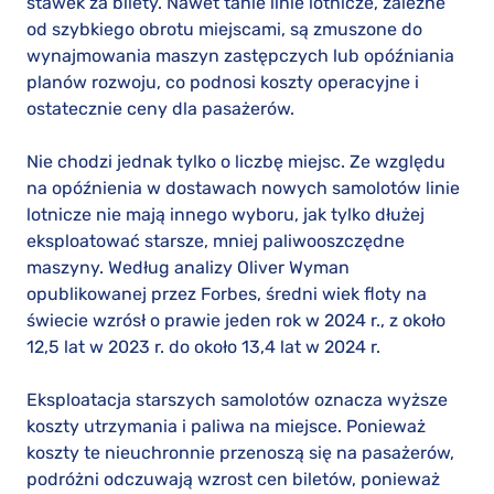
stawek za bilety. Nawet tanie linie lotnicze, zależne
od szybkiego obrotu miejscami, są zmuszone do
wynajmowania maszyn zastępczych lub opóźniania
planów rozwoju, co podnosi koszty operacyjne i
ostatecznie ceny dla pasażerów.
Nie chodzi jednak tylko o liczbę miejsc. Ze względu
na opóźnienia w dostawach nowych samolotów linie
lotnicze nie mają innego wyboru, jak tylko dłużej
eksploatować starsze, mniej paliwooszczędne
maszyny. Według analizy Oliver Wyman
opublikowanej przez Forbes, średni wiek floty na
świecie wzrósł o prawie jeden rok w 2024 r., z około
12,5 lat w 2023 r. do około 13,4 lat w 2024 r.
Eksploatacja starszych samolotów oznacza wyższe
koszty utrzymania i paliwa na miejsce. Ponieważ
koszty te nieuchronnie przenoszą się na pasażerów,
podróżni odczuwają wzrost cen biletów, ponieważ