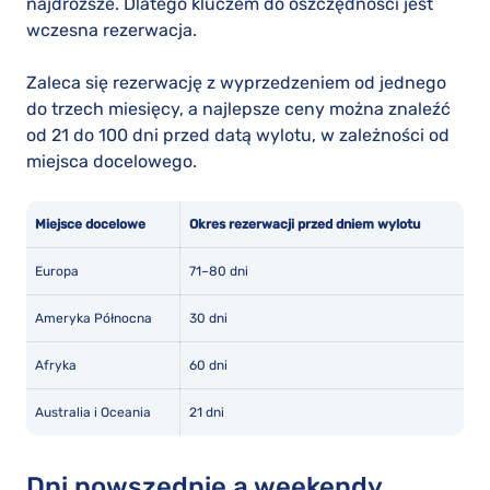
najdroższe. Dlatego kluczem do oszczędności jest
wczesna rezerwacja.
Zaleca się rezerwację z wyprzedzeniem od jednego
do trzech miesięcy, a najlepsze ceny można znaleźć
od 21 do 100 dni przed datą wylotu, w zależności od
miejsca docelowego.
Miejsce docelowe
Okres rezerwacji przed dniem wylotu
Europa
71–80 dni
Ameryka Północna
30 dni
Afryka
60 dni
Australia i Oceania
21 dni
Dni powszednie a weekendy