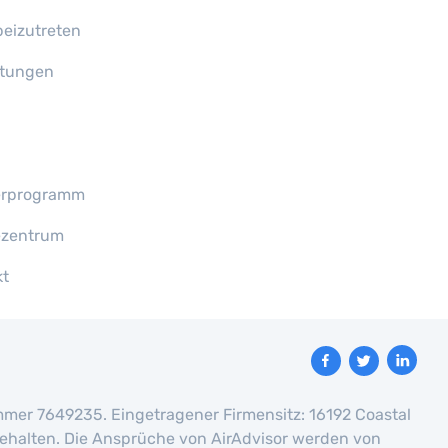
eizutreten
tungen
erprogramm
ezentrum
kt
nummer 7649235. Eingetragener Firmensitz: 16192 Coastal
rbehalten. Die Ansprüche von AirAdvisor werden von