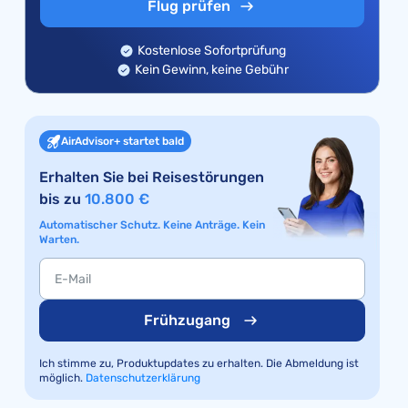
Flug prüfen
Kostenlose Sofortprüfung
Kein Gewinn, keine Gebühr
AirAdvisor+ startet bald
Erhalten Sie bei Reisestörungen
bis zu
10.800 €
Automatischer Schutz. Keine Anträge. Kein
Warten.
Frühzugang
Ich stimme zu, Produktupdates zu erhalten. Die Abmeldung ist
möglich.
Datenschutzerklärung