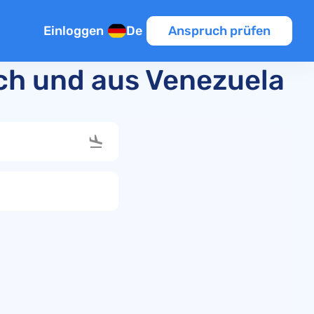
Einloggen
De
Anspruch prüfen
ach und aus Venezuela
sflug
n
en
k
pätung
lüge