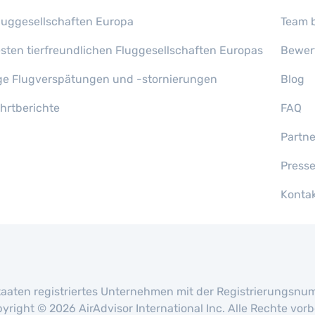
gfluggesellschaften Europa
Team b
esten tierfreundlichen Fluggesellschaften Europas
Bewer
ge Flugverspätungen und -stornierungen
Blog
ahrtberichte
FAQ
Partn
Press
Konta
en Staaten registriertes Unternehmen mit der Registrierungs
yright © 2026 AirAdvisor International Inc. Alle Rechte vo