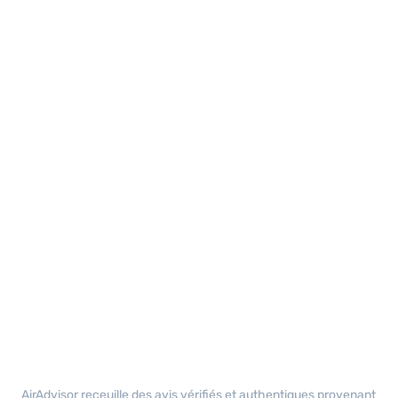
AirAdvisor receuille des avis vérifiés et authentiques provenant