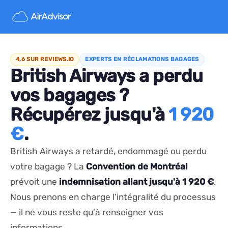
4,6 SUR REVIEWS.IO
EXPERTS EN RÉCLAMATIONS BAGAGES
British Airways a perdu
vos bagages ?
Récupérez jusqu'à
1 920
€
.
British Airways a retardé, endommagé ou perdu
votre bagage ? La
Convention de Montréal
prévoit une
indemnisation allant jusqu'à 1 920 €
.
Nous prenons en charge l'intégralité du processus
— il ne vous reste qu'à renseigner vos
informations.