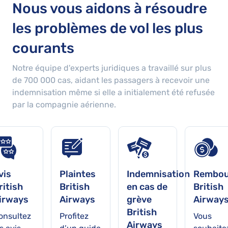
Nous vous aidons à résoudre
les problèmes de vol les plus
courants
Notre équipe d'experts juridiques a travaillé sur plus
de
700 000
cas, aidant les passagers à recevoir une
indemnisation même si elle a initialement été refusée
par la compagnie aérienne.
vis
Plaintes
Indemnisation
Rembou
ritish
British
en cas de
British
irways
Airways
grève
Airway
British
onsultez
Profitez
Vous
Airways