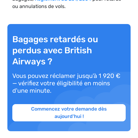
ou annulations de vols.
Bagages retardés ou
perdus avec British
Airways ?
Vous pouvez réclamer jusqu'à 1 920 €
— vérifiez votre éligibilité en moins
d'une minute.
Commencez votre demande dès
aujourd'hui !