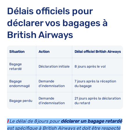
Délais officiels pour
déclarer vos bagages à
British Airways
Situation
Action
Délai officiel British Airways
Bagage
Déclaration initiale
8 jours après le vol
retardé
Bagage
Demande
7 jours après la réception
endommagé
d’indemnisation
du bagage
Demande
21 jours après la déclaration
Bagage perdu
d’indemnisation
du retard
!
Le délai de 8 jours pour
déclarer un bagage retardé
est spécifique à British Airways et doit être respecté