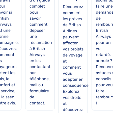
s avis
d’un guide
souhaite
our
complet
faire une
Découvrez
voir si
pour
demand
comment
itish
savoir
de
les grèves
irways
comment
rembour
de British
st une
déposer
British
Airlines
onne
une
Airways
peuvent
ompagnie.
réclamation
pour un
affecter
écouvrez
à British
vol
vos projets
omment
Airways
retardé,
de voyage
s
en les
annulé ?
et
oyageurs
contactant
Découvr
comment
otent les
par
astuces 
vous
ls, le
téléphone,
conseils
adapter en
onfort et
mail ou
pour vou
conséquence.
 service,
formulaire
faire
Explorez
 laissez
de
rembour
vos droits
tre avis.
contact.
!
et
découvrez