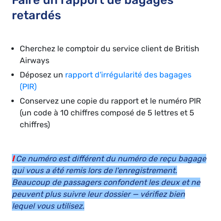
Faire un rapport de bagages
retardés
Cherchez le comptoir du service client de British
Airways
Déposez un
rapport d'irrégularité des bagages
(PIR)
Conservez une copie du rapport et le numéro PIR
(un code à 10 chiffres composé de 5 lettres et 5
chiffres)
!
Ce numéro est différent du numéro de reçu bagage
qui vous a été remis lors de l'enregistrement.
Beaucoup de passagers confondent les deux et ne
peuvent plus suivre leur dossier — vérifiez bien
lequel vous utilisez.