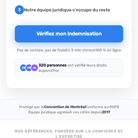
Notre équipe juridique s'occupe du reste
3
Vérifiez mon indemnisation
Pas de victoire, pas de frais
En 2 min chrono
100 % en ligne
320 personnes
ont vérifié leurs droits
JK
MR
AL
aujourd'hui
Protégé par la
Convention de Montréal
Conforme au RGPD
Équipe juridique agréée
À vos côtés depuis
2017
NOS RÉFÉRENCES, FONDÉES SUR LA CONFIANCE ET
L'EXPERTISE