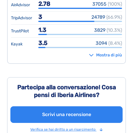
2.78
37055
(100%)
AirAdvisor
3
24789
(66.9%)
TripAdvisor
1.3
3829
(10.3%)
TrustPilot
3.5
3094
(8.4%)
Kayak
Mostra di più
Partecipa alla conversazione! Cosa
pensi di Iberia Airlines?
Scrivi una recensione
Verifica se hai diritto a un risarcimento