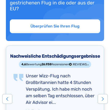
gestrichenen Flug in die oder aus der
EU?
Überprüfen Sie Ihren Flug
Nachweisliche Entschädigungsergebnisse
4,6
Bewertung
26.938
Rezensionen
Unser Wizz-Flug nach
Großbritannien hatte 4 Stunden
Verspätung. Ich habe mich noch
am selben Tag entschlossen, über
Air Advisor ei...