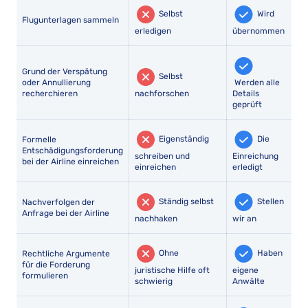
Selbst
Wird
Flugunterlagen sammeln
erledigen
übernommen
Grund der Verspätung
Selbst
oder Annullierung
Werden alle
recherchieren
nachforschen
Details
geprüft
Eigenständig
Die
Formelle
Entschädigungsforderung
schreiben und
Einreichung
bei der Airline einreichen
einreichen
erledigt
Ständig selbst
Stellen
Nachverfolgen der
Anfrage bei der Airline
nachhaken
wir an
Ohne
Haben
Rechtliche Argumente
für die Forderung
juristische Hilfe oft
eigene
formulieren
schwierig
Anwälte