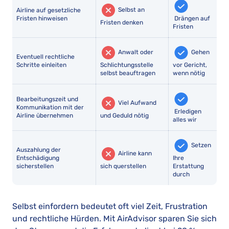
Selbst an
Airline auf gesetzliche
Fristen hinweisen
Drängen auf
Fristen denken
Fristen
Anwalt oder
Gehen
Eventuell rechtliche
Schritte einleiten
Schlichtungsstelle
vor Gericht,
selbst beauftragen
wenn nötig
Bearbeitungszeit und
Viel Aufwand
Kommunikation mit der
Erledigen
Airline übernehmen
und Geduld nötig
alles wir
Setzen
Auszahlung der
Airline kann
Entschädigung
Ihre
sicherstellen
sich querstellen
Erstattung
durch
Selbst einfordern bedeutet oft viel Zeit, Frustration
und rechtliche Hürden. Mit AirAdvisor sparen Sie sich