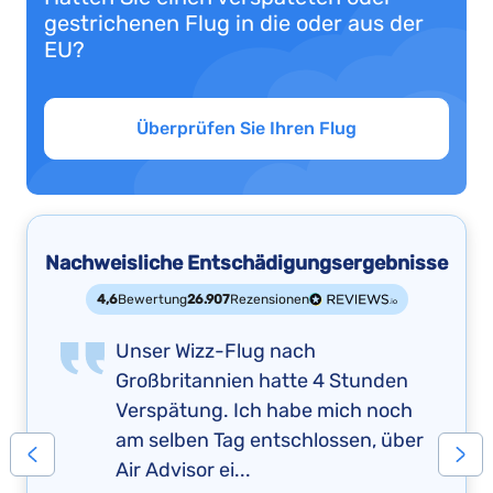
gestrichenen Flug in die oder aus der
EU?
Überprüfen Sie Ihren Flug
Nachweisliche Entschädigungsergebnisse
4,6
Bewertung
26.907
Rezensionen
Unser Wizz-Flug nach
Großbritannien hatte 4 Stunden
Verspätung. Ich habe mich noch
am selben Tag entschlossen, über
Air Advisor ei...