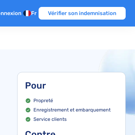
nnexion
Fr
Vérifier son indemnisation
perts
e manquée
rologiques
e la météo
rdés
n de vol
s
n
Pour
nes
Propreté
Enregistrement et embarquement
Service clients
Contre