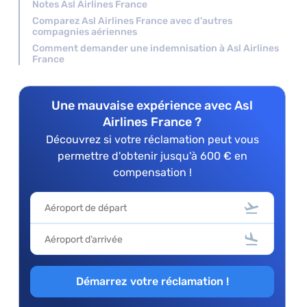
Notes Asl Airlines France
Comparez Asl Airlines France avec d'autres
compagnies aériennes
Comment demander une indemnisation à Asl Airlines
France
Une mauvaise expérience avec Asl
Airlines France ?
Découvrez si votre réclamation peut vous
permettre d'obtenir jusqu'à 600 € en
compensation !
Démarrez votre réclamation !