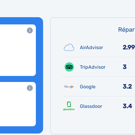
Répart
2.99
AirAdvisor
3
TripAdvisor
3.2
Google
3.4
Glassdoor