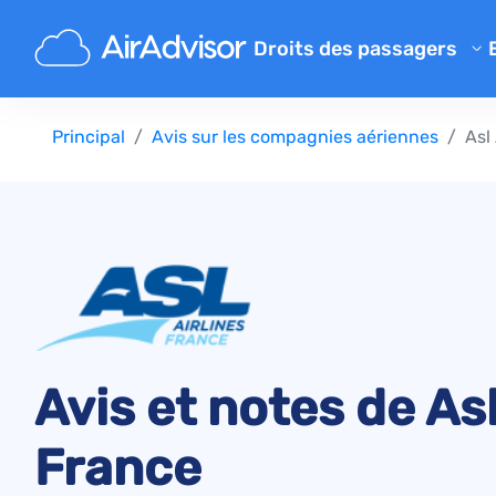
Droits des passagers
Calculateur d'indemnisation 
Principal
Avis sur les compagnies aériennes
Asl
Indemnisation pour un vol re
Indemnisation pour un vol an
Indemnisation pour bagage p
Indemnisation pour embarqu
Indemnisation des compagni
Réclamations aux compagnie
Grève des compagnies aérie
Avis et notes de Asl
Règlements
France