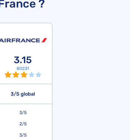
France ?
3.15
80231
3/5 global
3/5
2/5
3/5