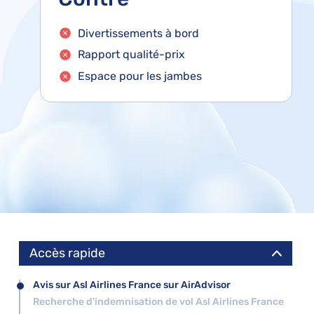
Divertissements à bord
Rapport qualité-prix
Espace pour les jambes
Accès rapide
Avis sur Asl Airlines France sur AirAdvisor
Recherche d'indemnisation de vol Asl Airlines France