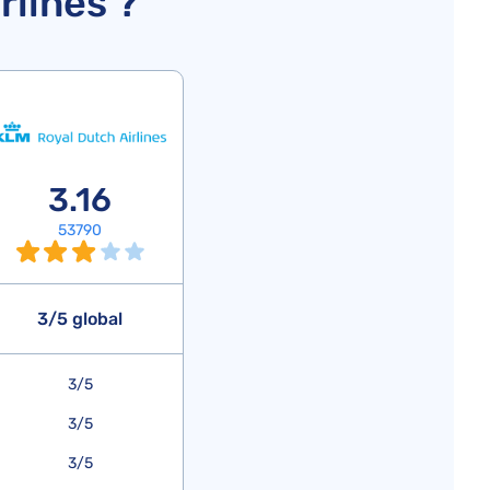
lines ?
3.16
53790
3/5 global
3/5
3/5
3/5