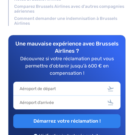
Comparez Brussels Airlines avec d'autres compagnies
aériennes
Comment demander une indemnisation à Brussels
Airlines
Une mauvaise expérience avec Brussels
Airlines ?
Découvrez si votre réclamation peut vous
permettre d'obtenir jusqu'à 600 € en
compensation !
Démarrez votre réclamation !