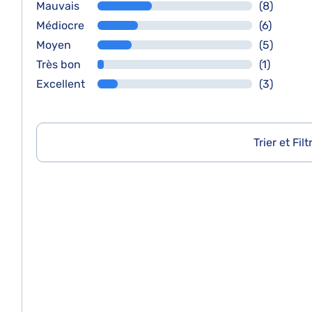
Mauvais
(8)
Médiocre
(6)
Moyen
(5)
Très bon
(1)
Excellent
(3)
Trier et Filt