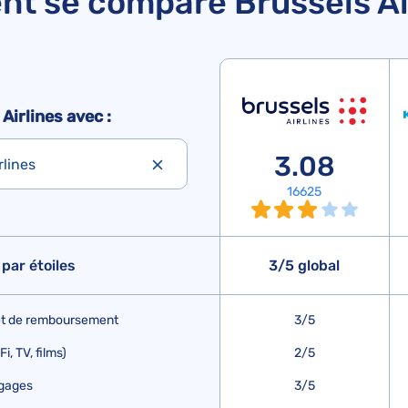
t se compare Brussels Air
irlines avec :
3.08
lines
16625
par étoiles
3/5 global
 et de remboursement
3/5
, TV, films)
2/5
agages
3/5