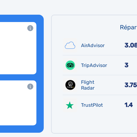
Répart
3.0
AirAdvisor
3
TripAdvisor
Flight
3.75
Radar
1.4
TrustPilot