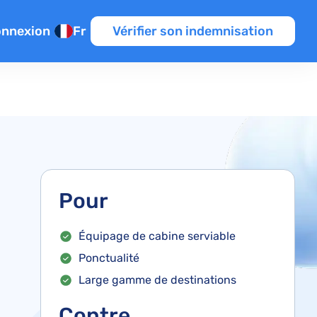
nnexion
Fr
Vérifier son indemnisation
perts
e manquée
rologiques
e la météo
rdés
n de vol
s
n
Pour
nes
Équipage de cabine serviable
Ponctualité
Large gamme de destinations
Contre