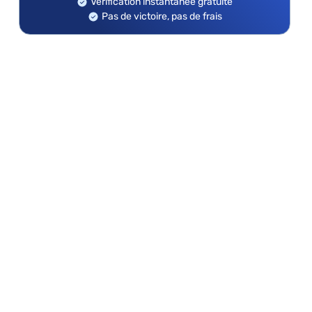
Vérification instantanée gratuite
Pas de victoire, pas de frais