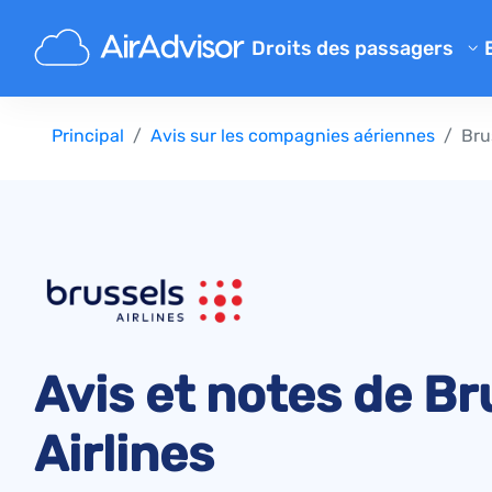
Droits des passagers
Calculateur d'indemnisation 
Principal
Avis sur les compagnies aériennes
Bru
Indemnisation pour un vol re
Indemnisation pour un vol an
Indemnisation pour bagage p
Indemnisation pour embarqu
Indemnisation des compagni
Réclamations aux compagnie
Avis et notes de Br
Grève des compagnies aérie
Règlements
Airlines