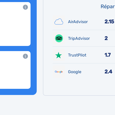
Répart
2.15
AirAdvisor
2
TripAdvisor
1.7
TrustPilot
2.4
Google