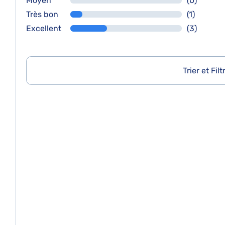
Moyen
(0)
Très bon
(1)
Excellent
(3)
Trier et Filt