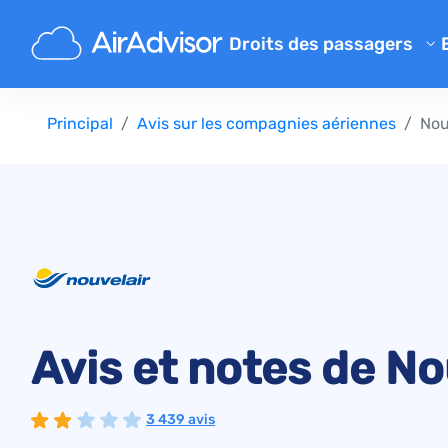
Droits des passagers
Calculateur d'indemnisation 
Principal
Avis sur les compagnies aériennes
Nou
Indemnisation pour un vol re
Indemnisation pour un vol an
Indemnisation pour bagage p
Indemnisation pour embarqu
Indemnisation des compagni
Réclamations aux compagnie
Grève des compagnies aérie
Avis et notes de No
Règlements
3 439 avis