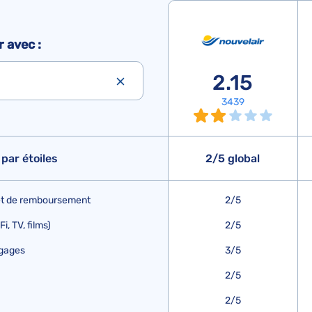
 avec :
2.15
3439
par étoiles
2/5 global
 et de remboursement
2/5
, TV, films)
2/5
agages
3/5
2/5
2/5