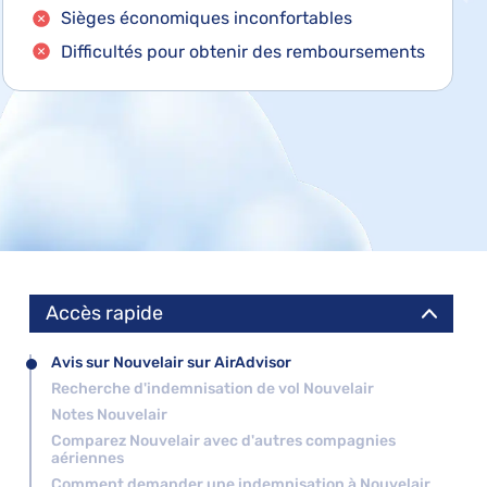
Sièges économiques inconfortables
Difficultés pour obtenir des remboursements
Accès rapide
Avis sur Nouvelair sur AirAdvisor
Recherche d'indemnisation de vol Nouvelair
Notes Nouvelair
Comparez Nouvelair avec d'autres compagnies
aériennes
Comment demander une indemnisation à Nouvelair