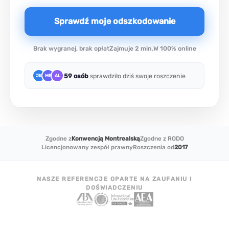
Sprawdź moje odszkodowanie
Brak wygranej, brak opłat
Zajmuje 2 min.
W 100% online
59 osób
sprawdziło dziś swoje roszczenie
JK
MR
AL
Zgodne z
Konwencją Montrealską
Zgodne z RODO
Licencjonowany zespół prawny
Roszczenia od
2017
NASZE REFERENCJE OPARTE NA ZAUFANIU I
DOŚWIADCZENIU