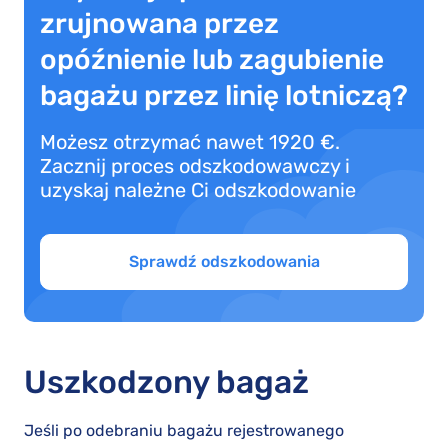
zrujnowana przez
opóźnienie lub zagubienie
bagażu przez linię lotniczą?
Możesz otrzymać nawet 1920 €.
Zacznij proces odszkodowawczy i
uzyskaj należne Ci odszkodowanie
Sprawdź odszkodowania
Uszkodzony bagaż
Jeśli po odebraniu bagażu rejestrowanego