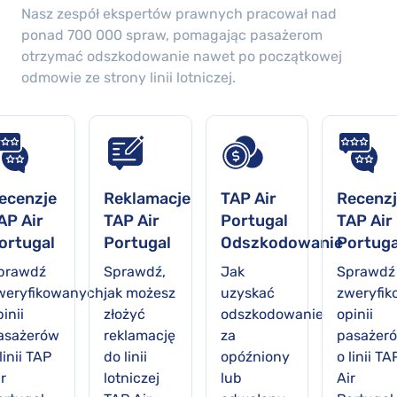
Nasz zespół ekspertów prawnych pracował nad
ponad
700 000
spraw, pomagając pasażerom
otrzymać odszkodowanie nawet po początkowej
odmowie ze strony linii lotniczej.
ecenzje
Reklamacje
TAP Air
Recenz
AP Air
TAP Air
Portugal
TAP Air
ortugal
Portugal
Odszkodowanie
Portuga
prawdź
Sprawdź,
Jak
Sprawdź
weryfikowanych
jak możesz
uzyskać
zweryfi
inii
złożyć
odszkodowanie
opinii
asażerów
reklamację
za
pasażer
linii TAP
do linii
opóźniony
o linii TA
r
lotniczej
lub
Air