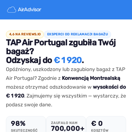
4,6 NA REVIEWS.IO
EKSPERCI OD REKLAMACJI BAGAŻU
TAP Air Portugal zgubiła Twój
bagaż?
Odzyskaj do
€ 1 920
.
Opóźniony, uszkodzony lub zagubiony bagaż z TAP
Air Portugal? Zgodnie z
Konwencją Montrealską
możesz otrzymać odszkodowanie w
wysokości do
€ 1 920
. Zajmujemy się wszystkim — wystarczy, że
podasz swoje dane.
98%
€ 0
ZAUFAŁO NAM
700,000+
SKUTECZNOŚĆ
KOSZTÓW