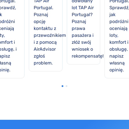
ortugal.
TAP Air
odwołany
Portugal.
prawdź,
Portugal.
lot TAP Air
Sprawdź
k
Poznaj
Portugal?
jak
odróżni
opcję
Poznaj
podróżni
ceniają
kontaktu z
prawa
oceniają
ty,
przewoźnikiem
pasażera i
loty,
omfort i
i z pomocą
złóż swój
komfort i
sługę, i
AirAdvisor
wniosek o
obsługę, 
apisz
zgłoś
rekompensatę!
napisz
łasną
problem.
własną
inię.
opinię.