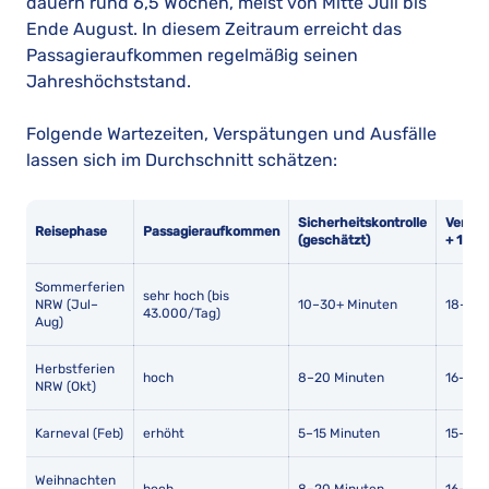
dauern rund 6,5 Wochen, meist von Mitte Juli bis
Ende August. In diesem Zeitraum erreicht das
Passagieraufkommen regelmäßig seinen
Jahreshöchststand.
Folgende Wartezeiten, Verspätungen und Ausfälle
lassen sich im Durchschnitt schätzen:
Sicherheitskontrolle
Verspä
Reisephase
Passagieraufkommen
(geschätzt)
+ 15 M
Sommerferien
sehr hoch (bis
NRW (Jul–
10–30+ Minuten
18–25 
43.000/Tag)
Aug)
Herbstferien
hoch
8–20 Minuten
16–22 
NRW (Okt)
Karneval (Feb)
erhöht
5–15 Minuten
15–20 
Weihnachten