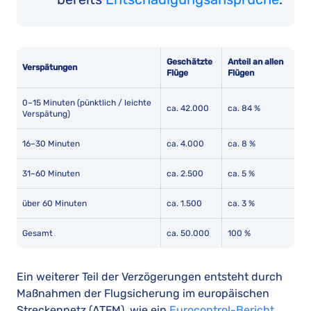
Geschätzte
Anteil an allen
Verspätungen
Flüge
Flügen
0–15 Minuten (pünktlich / leichte
ca. 42.000
ca. 84 %
Verspätung)
16–30 Minuten
ca. 4.000
ca. 8 %
31–60 Minuten
ca. 2.500
ca. 5 %
über 60 Minuten
ca. 1.500
ca. 3 %
Gesamt
ca. 50.000
100 %
Ein weiterer Teil der Verzögerungen entsteht durch
Maßnahmen der Flugsicherung im europäischen
Streckennetz (ATFM), wie ein
Eurocontrol-Bericht