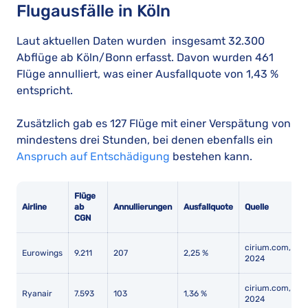
Flugausfälle in Köln
Laut aktuellen Daten wurden insgesamt 32.300
Abflüge ab Köln/Bonn erfasst. Davon wurden 461
Flüge annulliert, was einer Ausfallquote von 1,43 %
entspricht.
Zusätzlich gab es 127 Flüge mit einer Verspätung von
mindestens drei Stunden, bei denen ebenfalls ein
Anspruch auf Entschädigung
bestehen kann.
Flüge
Airline
ab
Annullierungen
Ausfallquote
Quelle
CGN
cirium.com,
Eurowings
9.211
207
2,25 %
2024
cirium.com,
Ryanair
7.593
103
1,36 %
2024