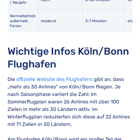
hoch
8–20 Minuten
16–22 
/ Neujahr
Normalbetrieb
außerhalb
moderat
3–7 Minuten
etwa 1
Ferien
Wichtige Infos Köln/Bonn
Flughafen
Die
offizielle Website des Flughafens
gibt an, dass
„mehr als 30 Airlines" von Köln/Bonn fliegen. Je
nach Saisonphase variiert die Zahl: Im
Sommerflugplan waren 26 Airlines mit über 100
Zielen in mehr als 30 Ländern aktiv, im
Winterflugplan reduzierten sich diese auf 22 Airlines
mit 71 Zielen in 30 Ländern.
Am Flughafen Köln/Bonn wird ein großer Teil der