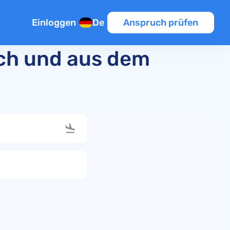
Einloggen
De
Anspruch prüfen
ach und aus dem
sflug
n
en
k
pätung
lüge