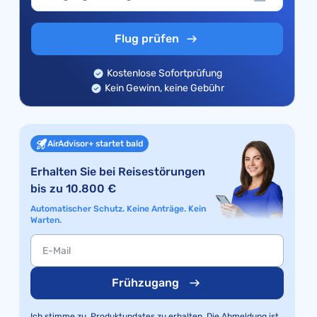
Flug prüfen
Kostenlose Sofortprüfung
Kein Gewinn, keine Gebühr
AirAdvisor+ startet bald
Erhalten Sie bei Reisestörungen
bis zu 10.800 €
Automatischer Schutz. Keine Anträge. Kein
Warten.
Frühzugang
Ich stimme zu, Produktupdates zu erhalten. Die Abmeldung ist