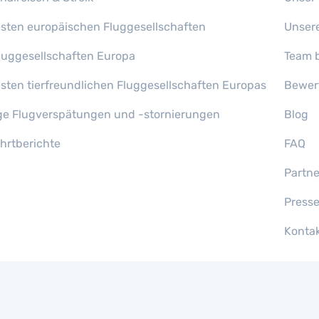
esten europäischen Fluggesellschaften
Unser
gfluggesellschaften Europa
Team b
esten tierfreundlichen Fluggesellschaften Europas
Bewer
ge Flugverspätungen und -stornierungen
Blog
ahrtberichte
FAQ
Partn
Press
Konta