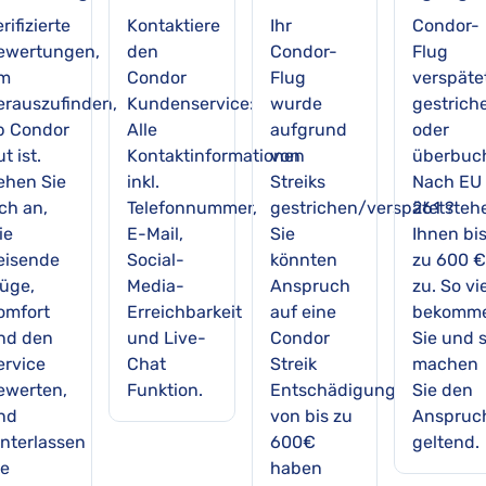
rifizierte
Kontaktiere
Ihr
Condor-
ewertungen,
den
Condor-
Flug
m
Condor
Flug
verspäte
erauszufinden,
Kundenservice:
wurde
gestrich
b Condor
Alle
aufgrund
oder
t ist.
Kontaktinformationen
von
überbuc
ehen Sie
inkl.
Streiks
Nach EU
ch an,
Telefonnummer,
gestrichen/verspätet?
261 steh
ie
E-Mail,
Sie
Ihnen bi
eisende
Social-
könnten
zu 600 €
lüge,
Media-
Anspruch
zu. So vi
omfort
Erreichbarkeit
auf eine
bekomm
nd den
und Live-
Condor
Sie und 
ervice
Chat
Streik
machen
ewerten,
Funktion.
Entschädigung
Sie den
nd
von bis zu
Anspruc
interlassen
600€
geltend.
ie
haben