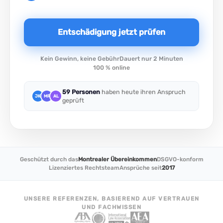
Entschädigung jetzt prüfen
Kein Gewinn, keine Gebühr
Dauert nur 2 Minuten
100 % online
59 Personen
haben heute ihren Anspruch
JK
MR
AL
geprüft
Geschützt durch das
Montrealer Übereinkommen
DSGVO-konform
Lizenziertes Rechtsteam
Ansprüche seit
2017
UNSERE REFERENZEN, BASIEREND AUF VERTRAUEN
UND FACHWISSEN