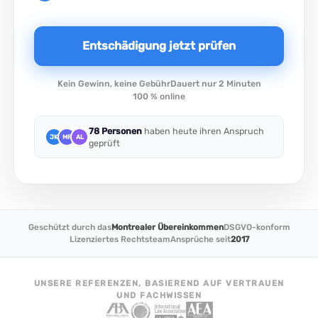
Entschädigung jetzt prüfen
Kein Gewinn, keine Gebühr
Dauert nur 2 Minuten
100 % online
78 Personen
haben heute ihren Anspruch
JK
MR
AL
geprüft
Geschützt durch das
Montrealer Übereinkommen
DSGVO-konform
Lizenziertes Rechtsteam
Ansprüche seit
2017
UNSERE REFERENZEN, BASIEREND AUF VERTRAUEN
UND FACHWISSEN