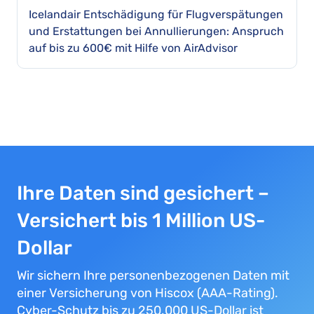
Icelandair Entschädigung für Flugverspätungen
und Erstattungen bei Annullierungen: Anspruch
auf bis zu 600€ mit Hilfe von AirAdvisor
Ihre Daten sind gesichert –
Versichert bis 1 Million US-
Dollar
Wir sichern Ihre personenbezogenen Daten mit
einer Versicherung von Hiscox (AAA-Rating).
Cyber-Schutz bis zu 250.000 US-Dollar ist