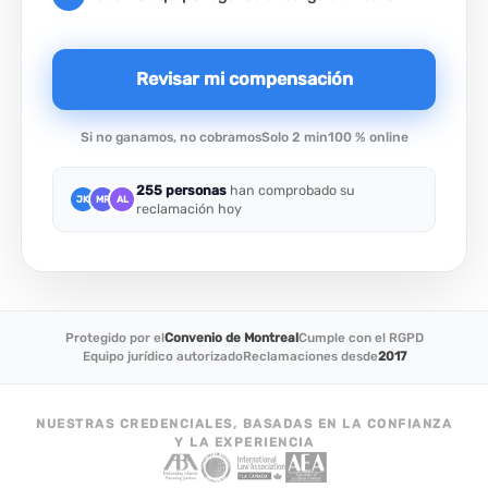
Revisar mi compensación
Si no ganamos, no cobramos
Solo 2 min
100 % online
255 personas
han comprobado su
JK
MR
AL
reclamación hoy
Protegido por el
Convenio de Montreal
Cumple con el RGPD
Equipo jurídico autorizado
Reclamaciones desde
2017
NUESTRAS CREDENCIALES, BASADAS EN LA CONFIANZA
Y LA EXPERIENCIA