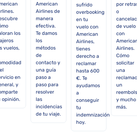
merican
American
por retra
sufrido
rlines.
Airlines de
o
overbooking
escubre
manera
cancelac
en tu
ómo
efectiva.
de vuelo
vuelo con
aloran los
Te damos
con
American
ajeros
los
America
Airlines,
s vuelos,
métodos
Airlines.
tienes
de
Cómo
derecho a
omodidad
contacto y
solicitar
reclamar
el
una guía
una
hasta 600
ervicio en
paso a
reclamac
€. Te
eneral, y
paso para
un
ayudamos
omparte
resolver
reembol
a
u opinión.
las
y mucho
conseguir
incidencias
más.
tu
de tu viaje.
indemnización
hoy.