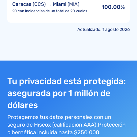
Caracas
(CCS) →
Miami
(MIA)
100.00%
20 con incidencias de un total de 20 vuelos
Actualizado: 1 agosto 2026
Tu privacidad está protegida:
asegurada por 1 millón de
dólares
Protegemos tus datos personales con un
seguro de Hiscox (calificación AAA).Protección
cibernética incluida hasta $250.000.