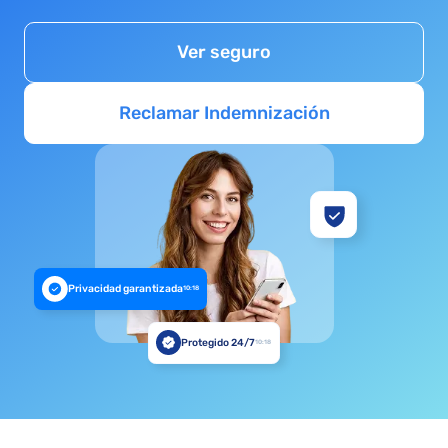
Ver seguro
Reclamar Indemnización
Privacidad garantizada
10:18
Protegido 24/7
10:18