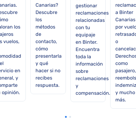
anarias.
Canarias?
reclamac
gestionar
escubre
Descubre
a Binter
reclamaciones
ómo
los
Canarias
relacionadas
aloran los
métodos
por vuel
con tu
ajeros
de
retrasad
equipaje
s vuelos,
contacto,
o
en Binter.
cómo
cancelac
Encuentra
omodidad
presentarla
Derecho
toda la
el
y qué
como
información
ervicio en
hacer si no
pasajero,
sobre
eneral, y
recibes
reembols
reclamaciones
omparte
respuesta.
indemniz
y
u opinión.
y mucho
compensación.
más.