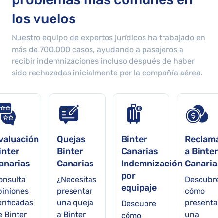
los vuelos
Nuestro equipo de expertos jurídicos ha trabajado en
más de
700.000
casos, ayudando a pasajeros a
recibir indemnizaciones incluso después de haber
sido rechazadas inicialmente por la compañía aérea.
valuación
Quejas
Binter
Reclam
inter
Binter
Canarias
a Binter
anarias
Canarias
Indemnización
Canaria
por
onsulta
¿Necesitas
Descubr
equipaje
piniones
presentar
cómo
erificadas
una queja
presenta
Descubre
e Binter
a Binter
una
cómo