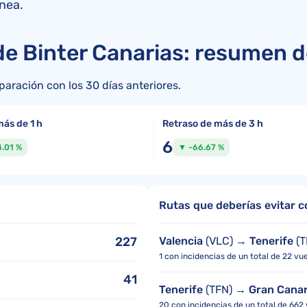
ínea.
e Binter Canarias: resumen de
aración con los 30 días anteriores.
más de 1 h
Retraso de más de 3 h
6
.01 %
▼ -66.67 %
Rutas que deberías evitar c
227
Valencia
(VLC) →
Tenerife
(T
1 con incidencias de un total de 22 vu
41
Tenerife
(TFN) →
Gran Canar
20 con incidencias de un total de 662