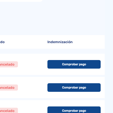
s
ado
Indemnización
ancelado
Comprobar pago
ancelado
Comprobar pago
ancelado
Comprobar pago