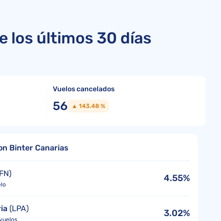
 los últimos 30 días
Vuelos cancelados
56
▲ 143.48 %
on Binter Canarias
FN)
4.55%
elo
ia
(LPA)
3.02%
 vuelos