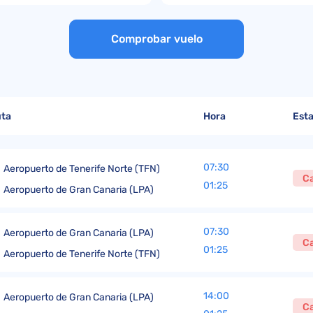
Reclamaciones a LATAM
Quejas a Air Europa
Convenio de Montreal
Opiniones sobre Air Europa
Reclamaciones a Aerolíneas Argentina
Quejas a American Airlines
Convenio de Varsovia
Opiniones sobre KLM
Comprobar vuelo
Reclamaciones a American Airlines
Quejas a EasyJet
Directiva (UE) 2015/2302
Reclamaciones a Delta Airlines
Quejas a Iberia Airlines
Reclamaciones a United Airlines
Quejas a TAP Air Portugal
uta
Hora
Est
Quejas a LATAM
Quejas a Volotea
07:30
Aeropuerto de Tenerife Norte (TFN)
C
01:25
Aeropuerto de Gran Canaria (LPA)
07:30
Aeropuerto de Gran Canaria (LPA)
C
01:25
Aeropuerto de Tenerife Norte (TFN)
14:00
Aeropuerto de Gran Canaria (LPA)
C