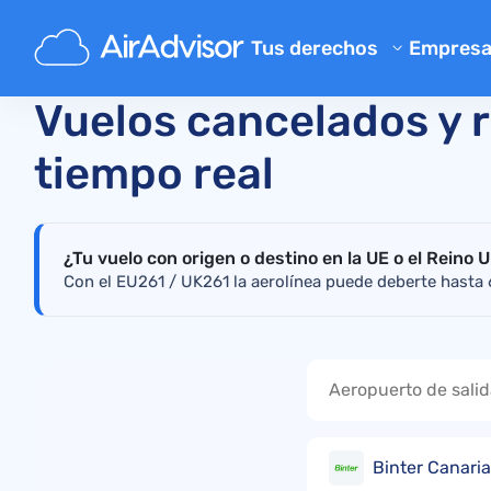
Inicio
Comprobador en tiempo real del estado de inte
Tus derechos
Empres
Conóce
Calculadora de indemnizació
Vuelos cancelados y r
Blog
Compensación por vuelos ret
tiempo real
Compensación por vuelos ca
FAQ
Reclamaciones por equipaje p
Program
¿Tu vuelo con origen o destino en la UE o el Reino 
Compensación por embarqu
Opinion
Con el EU261 / UK261 la aerolínea puede deberte hasta 
Reclamaciones a aerolíneas
Quejas a aerolíneas
Cancelación de vuelo por hue
Normativa
Binter Canaria