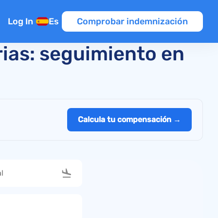
Binter Canarias
Log In
Es
Comprobar indemnización
rias: seguimiento en
nexión
Calcula tu compensación →
ntroladores
elo
o
raso de vuelo