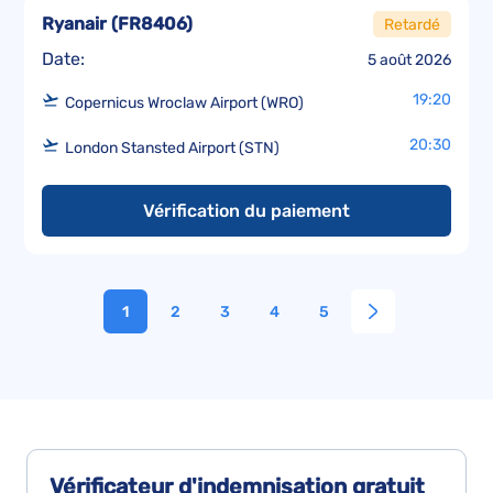
Ryanair
(
FR8406
)
Retardé
Date:
5 août 2026
19:20
Copernicus Wroclaw Airport (WRO)
20:30
London Stansted Airport (STN)
Vérification du paiement
1
2
3
4
5
Vérificateur d'indemnisation
gratuit