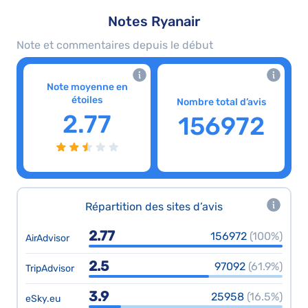
Notes Ryanair
Note et commentaires depuis le début
Note moyenne en
étoiles
Nombre total d’avis
2.77
156972
Répartition des sites d’avis
2.77
156972
(100%)
AirAdvisor
2.5
97092
(61.9%)
TripAdvisor
3.9
25958
(16.5%)
eSky.eu