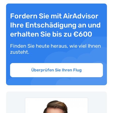
Fordern Sie mit AirAdvisor
Ihre Entschädigung an und
erhalten Sie bis zu €600
Finden Sie heute heraus, wie viel Ihnen
zusteht.
Überprüfen Sie Ihren Flug