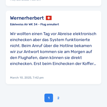
16:30h. Letztendlich sind wir um 16:15h in
Zürich gestartet und am 31.Okt gegen 05:00h
angekommen. Somit wurde ein kompletter
Wernerherbert
Tag genommen. Die gebuchte Übernachtung
Edelweiss Air WK 34 - Flug annuliert
in Kapstadt konnte nicht erstattet werden
und auch die Mietwagen Gebühr wurde zum
Wir wollten einen Tag vor Abreise elektronisch
vollen Preis belastet.
einchecken aber das System funktionierte
nicht. Beim Anruf über die Hotline bekamen
wir zur Antwort kommen sie am Morgen auf
den Flughafen, dann können sie direkt
einchecken. Erst beim Einchecken der Koffer
erfuhren wir, dass das Flugzeug nicht fliegt.
Auch das TUI-APP hat uns nicht informiert. 10
March 10, 2025, 7:42 pm
Minuten später erfuhren wir, dass wir
umgebucht wurden über Montreal und dass
der Flug eine Stunde früher abfliegt als der
1
2
offiziell gebuchte Direktflug.