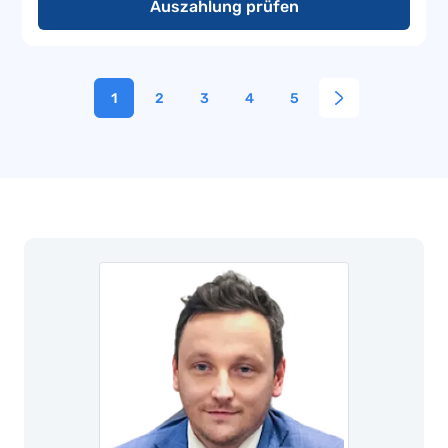
Auszahlung prüfen
1
2
3
4
5