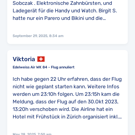
Sobczak . Elektronische Zahnbürsten, und
Ladegerät für die Handy und Watch. Birgit S.
hatte nur ein Parero und Bikini und die
Kleidungsstücke die auf den Hinflug trug. Es
fehlten die Wasserschuhe und je 2 Paar
September 29, 2025, 8:34 am
Schuhe für beide Personen.
Viktoria
Edelweiss Air WK 84 - Flug annuliert
Ich habe gegen 22 Uhr erfahren, dass der Flug
nicht wie geplant starten kann. Weitere Infos
werden um 23:10h folgen. Um 23:15h kam die
Meldung, dass der Flug auf den 30.Okt 2023,
13:20h verschoben wird. Die Airline hat ein
Hotel mit Frühstück in Zürich organisiert inkl.
Pick-up Service. Am 30. Okt gibt es um
09:30h ein weiteres Update, Flug startet um
May 28, 2025, 7:50 am