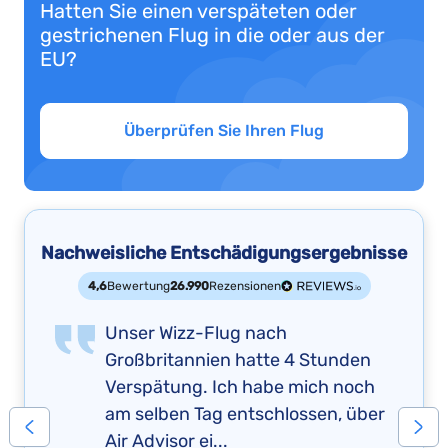
Hatten Sie einen verspäteten oder
gestrichenen Flug in die oder aus der
EU?
Überprüfen Sie Ihren Flug
Nachweisliche Entschädigungsergebnisse
4,6
Bewertung
26.990
Rezensionen
Unser Wizz-Flug nach
Großbritannien hatte 4 Stunden
Verspätung. Ich habe mich noch
am selben Tag entschlossen, über
Air Advisor ei...