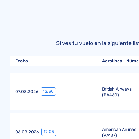
Si ves tu vuelo en la siguiente 
Fecha
Aerolínea - Núme
British Airways
12:30
07.08.2026
(
BA460
)
American Airlines
17:05
06.08.2026
(
AA137
)