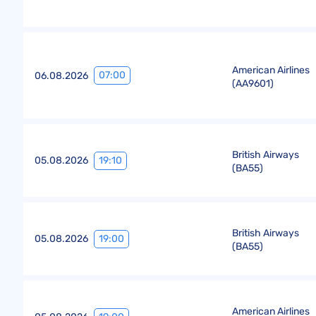
American Airlines
07:00
06.08.2026
(
AA9601
)
British Airways
19:10
05.08.2026
(
BA55
)
British Airways
19:00
05.08.2026
(
BA55
)
American Airlines