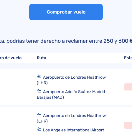
Reclamaciones a LATAM
Quejas a Air Europa
Convenio de Montreal
Opiniones sobre Air Europa
Comprobar vuelo
Reclamaciones a Aerolíneas Argentina
Quejas a American Airlines
Convenio de Varsovia
Opiniones sobre KLM
Reclamaciones a American Airlines
Quejas a EasyJet
Directiva (UE) 2015/2302
Reclamaciones a Delta Airlines
Quejas a Iberia Airlines
lista, podrías tener derecho a reclamar entre 250 y 60
Reclamaciones a United Airlines
Quejas a TAP Air Portugal
Quejas a LATAM
ro de vuelo
Ruta
Est
Quejas a Volotea
Aeropuerto de Londres Heathrow
(LHR)
Aeropuerto Adolfo Suárez Madrid-
Barajas (MAD)
Aeropuerto de Londres Heathrow
(LHR)
Los Angeles International Airport