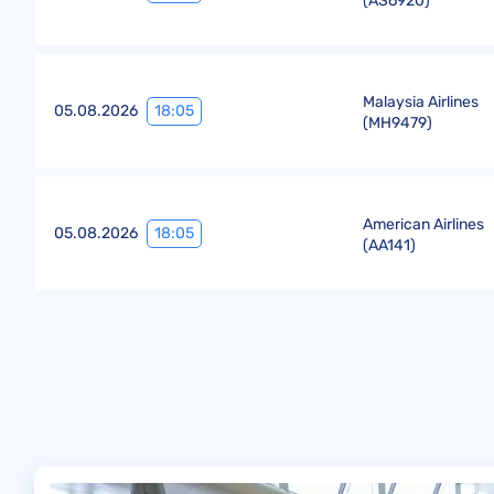
(
AS6920
)
Malaysia Airlines
18:05
05.08.2026
(
MH9479
)
American Airlines
18:05
05.08.2026
(
AA141
)