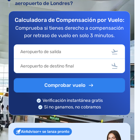
aeropuerto de Londres?
Calculadora de Compensación por Vuelo:
Comprueba si tienes derecho a compensación
por retraso de vuelo en solo 3 minutos.
Comprobar vuelo
Verificación instantánea gratis
Si no ganamos, no cobramos
AirAdvisor+ se lanza pronto