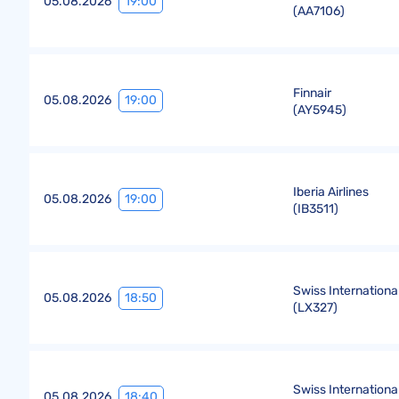
19:00
05.08.2026
(
AA7106
)
Finnair
19:00
05.08.2026
(
AY5945
)
Iberia Airlines
19:00
05.08.2026
(
IB3511
)
Swiss International
18:50
05.08.2026
(
LX327
)
Swiss International
18:40
05.08.2026