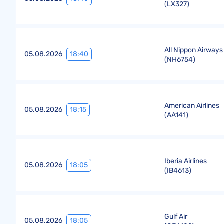
(
LX327
)
All Nippon Airways
18:40
05.08.2026
(
NH6754
)
American Airlines
18:15
05.08.2026
(
AA141
)
Iberia Airlines
18:05
05.08.2026
(
IB4613
)
Gulf Air
18:05
05.08.2026