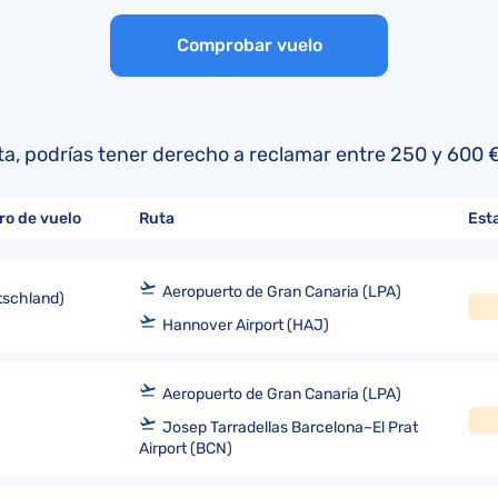
Reclamaciones a LATAM
Quejas a Air Europa
Convenio de Montreal
Opiniones sobre Air Europa
Comprobar vuelo
Reclamaciones a Aerolíneas Argentina
Quejas a American Airlines
Convenio de Varsovia
Opiniones sobre KLM
Reclamaciones a American Airlines
Quejas a EasyJet
Directiva (UE) 2015/2302
Reclamaciones a Delta Airlines
Quejas a Iberia Airlines
lista, podrías tener derecho a reclamar entre 250 y 60
Reclamaciones a United Airlines
Quejas a TAP Air Portugal
Quejas a LATAM
ro de vuelo
Ruta
Est
Quejas a Volotea
Aeropuerto de Gran Canaria (LPA)
utschland)
Hannover Airport (HAJ)
Aeropuerto de Gran Canaria (LPA)
Josep Tarradellas Barcelona–El Prat
Airport (BCN)