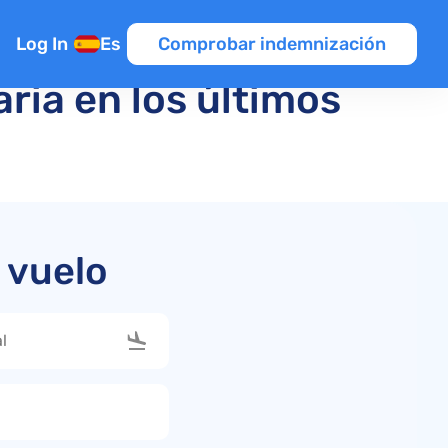
Log In
Es
Comprobar indemnización
ria en los últimos
nexión
 vuelo
ntroladores
elo
o
raso de vuelo