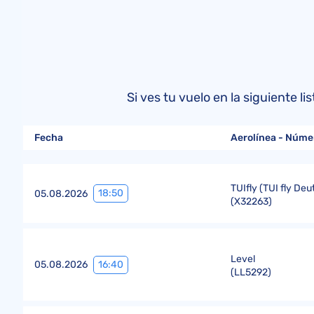
Si ves tu vuelo en la siguiente 
Fecha
Aerolínea - Núme
TUIfly (TUI fly De
18:50
05.08.2026
(
X32263
)
Level
16:40
05.08.2026
(
LL5292
)