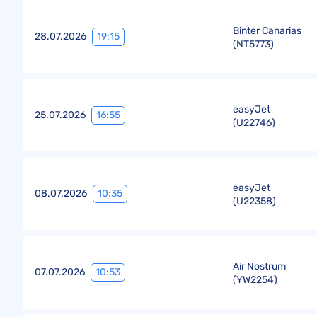
Binter Canarias
19:15
28.07.2026
(
NT5773
)
easyJet
16:55
25.07.2026
(
U22746
)
easyJet
10:35
08.07.2026
(
U22358
)
Air Nostrum
10:53
07.07.2026
(
YW2254
)