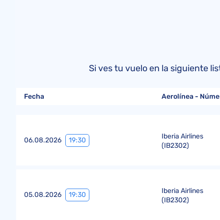
Si ves tu vuelo en la siguiente 
Fecha
Aerolínea - Núme
Iberia Airlines
19:30
06.08.2026
(
IB2302
)
Iberia Airlines
19:30
05.08.2026
(
IB2302
)