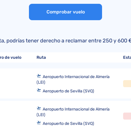
Reclamaciones a LATAM
Quejas a Air Europa
Convenio de Montreal
Opiniones sobre Air Europa
Comprobar vuelo
Reclamaciones a Aerolíneas Argentina
Quejas a American Airlines
Convenio de Varsovia
Opiniones sobre KLM
Reclamaciones a American Airlines
Quejas a EasyJet
Directiva (UE) 2015/2302
Reclamaciones a Delta Airlines
Quejas a Iberia Airlines
lista, podrías tener derecho a reclamar entre 250 y 60
Reclamaciones a United Airlines
Quejas a TAP Air Portugal
Quejas a LATAM
ro de vuelo
Ruta
Est
Quejas a Volotea
Aeropuerto Internacional de Almería
(LEI)
Aeropuerto de Sevilla (SVQ)
Aeropuerto Internacional de Almería
(LEI)
Aeropuerto de Sevilla (SVQ)