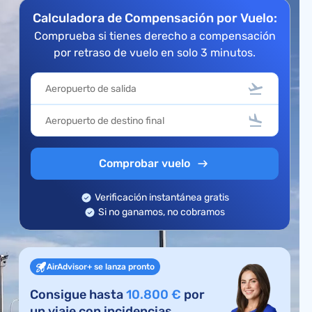
Calculadora de Compensación por Vuelo:
Comprueba si tienes derecho a compensación
por retraso de vuelo en solo 3 minutos.
Comprobar vuelo
Verificación instantánea gratis
Si no ganamos, no cobramos
AirAdvisor+ se lanza pronto
Consigue hasta
10.800 €
por
un viaje con incidencias