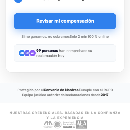
Revisar mi compensación
Si no ganamos, no cobramos
Solo 2 min
100 % online
99 personas
han comprobado su
JK
MR
AL
reclamación hoy
Protegido por el
Convenio de Montreal
Cumple con el RGPD
Equipo jurídico autorizado
Reclamaciones desde
2017
NUESTRAS CREDENCIALES, BASADAS EN LA CONFIANZA
Y LA EXPERIENCIA