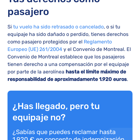
pasajero
Si
tu vuelo ha sido retrasado o cancelado
, o si tu
equipaje ha sido dañado o perdido, tienes derechos
como pasajero protegidos por el
Reglamento
Europeo (UE) 261/2004
y el Convenio de Montreal. El
Convenio de Montreal establece que los pasajeros
tienen derecho a una compensación por el equipaje
por parte de la aerolínea
hasta el límite máximo de
responsabilidad de aproximadamente 1.920 euros
.
¿Has llegado, pero tu
equipaje no?
¿Sabías que puedes reclamar hasta
1.920 € en concepto de indemnización