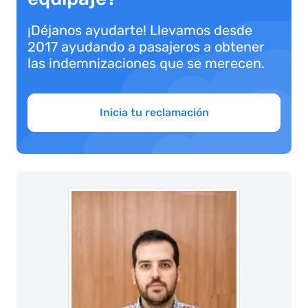
¡Déjanos ayudarte! Llevamos desde
2017 ayudando a pasajeros a obtener
las indemnizaciones que se merecen.
Inicia tu reclamación