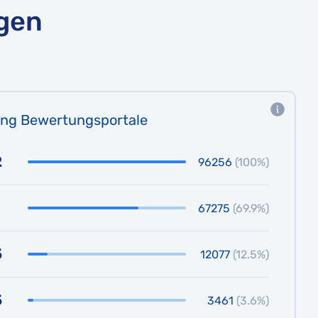
ngen
ung Bewertungsportale
2
96256
(100%)
67275
(69.9%)
5
12077
(12.5%)
5
3461
(3.6%)