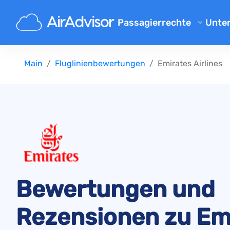
Passagierrechte
Unte
Übe
Flugverspaetung Entschaed
Main
Fluglinienbewertungen
Emirates Airlines
Blo
Entschädigung bei Flugvers
Entschädigung bei Flugausfa
FAQ
Gepäck Entschädigung
Par
Entschädigung bei Nichtbef
Flu
Fluggesellschaften
Beschwerde an Fluggesellsch
Entschädigung bei Streik der
Bewertungen und
Entschädigung bei Flugum
Rezensionen zu Em
Ihre Rechte