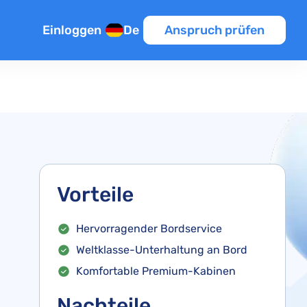
Einloggen
De
Anspruch prüfen
sflug
n
en
k
Vorteile
Hervorragender Bordservice
Weltklasse-Unterhaltung an Bord
pätung
Komfortable Premium-Kabinen
lüge
Nachteile