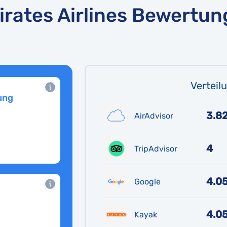
rates Airlines Bewertu
Verteil
ung
3.8
AirAdvisor
4
TripAdvisor
4.0
Google
4.0
Kayak