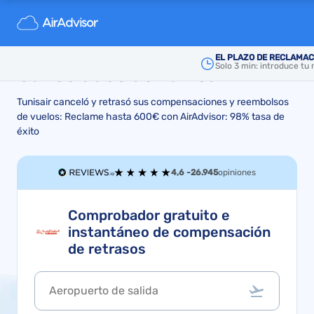
Compensación y Reembolso
por los vuelos Retrasados o
EL PLAZO DE RECLAMAC
Solo 3 min: introduce tu
Cancelados de Tunisair
Tunisair canceló y retrasó sus compensaciones y reembolsos
de vuelos: Reclame hasta 600€ con AirAdvisor: 98% tasa de
éxito
4,6 -
26.945
opiniones
Comprobador gratuito e
instantáneo de compensación
de retrasos