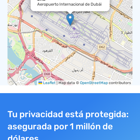
Aeropuerto Internacional de Dubái
Leaflet
|
Map data ©
OpenStreetMap
contributors
Tu privacidad está protegida:
asegurada por 1 millón de
dólares