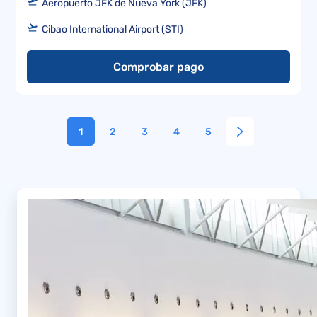
Aeropuerto JFK de Nueva York (JFK)
Cibao International Airport (STI)
Comprobar pago
1
2
3
4
5