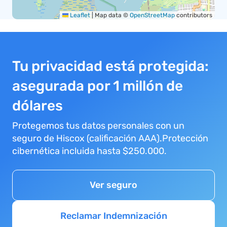
Leaflet
|
Map data ©
OpenStreetMap
contributors
Tu privacidad está protegida:
asegurada por 1 millón de
dólares
Protegemos tus datos personales con un
seguro de Hiscox (calificación AAA).Protección
cibernética incluida hasta $250.000.
Ver seguro
Reclamar Indemnización