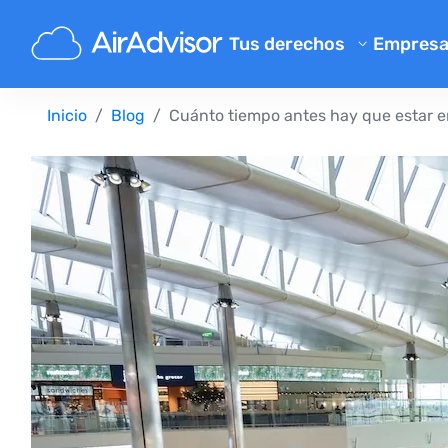
Tus derechos
Empres
Conóce
Calculadora de indemnizació
Inicio
Blog
Cuánto tiempo antes hay que estar e
Blog
Compensación por vuelos ret
Compensación por vuelos ca
FAQ
Reclamaciones por equipaje p
Program
Compensación por embarqu
Opinion
Reclamaciones a aerolíneas
Quejas a aerolíneas
Cancelación de vuelo por hue
Normativa