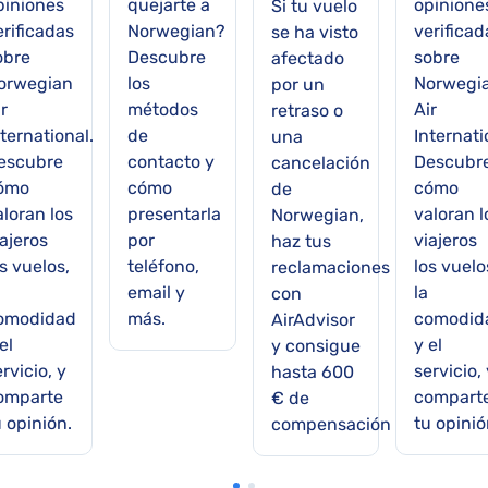
piniones
quejarte a
opinione
Si tu vuelo
erificadas
Norwegian?
verificad
se ha visto
obre
Descubre
sobre
afectado
orwegian
los
Norwegi
por un
r
métodos
Air
retraso o
ternational.
de
Internati
una
escubre
contacto y
Descubr
cancelación
ómo
cómo
cómo
de
aloran los
presentarla
valoran l
Norwegian,
ajeros
por
viajeros
haz tus
s vuelos,
teléfono,
los vuelo
reclamaciones
email y
la
con
omodidad
más.
comodid
AirAdvisor
el
y el
y consigue
rvicio, y
servicio,
hasta 600
omparte
compart
€ de
u opinión.
tu opinió
compensación