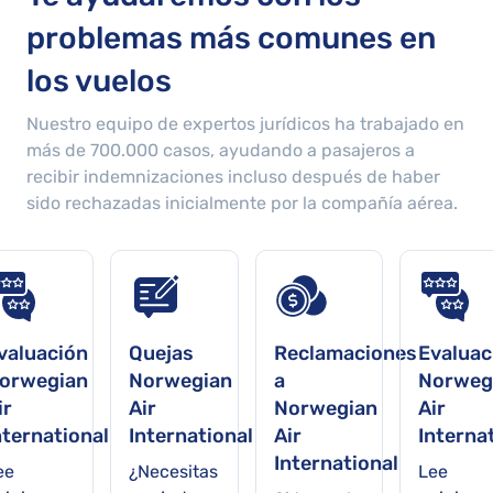
problemas más comunes en
los vuelos
Nuestro equipo de expertos jurídicos ha trabajado en
más de
700.000
casos, ayudando a pasajeros a
recibir indemnizaciones incluso después de haber
sido rechazadas inicialmente por la compañía aérea.
valuación
Quejas
Reclamaciones
Evaluac
orwegian
Norwegian
a
Norweg
ir
Air
Norwegian
Air
nternational
International
Air
Interna
International
ee
¿Necesitas
Lee