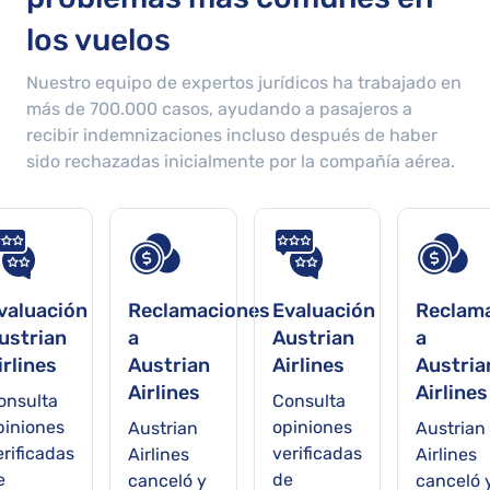
los vuelos
Nuestro equipo de expertos jurídicos ha trabajado en
más de
700.000
casos, ayudando a pasajeros a
recibir indemnizaciones incluso después de haber
sido rechazadas inicialmente por la compañía aérea.
valuación
Reclamaciones
Evaluación
Reclam
ustrian
a
Austrian
a
irlines
Austrian
Airlines
Austria
Airlines
Airlines
onsulta
Consulta
piniones
opiniones
Austrian
Austrian
erificadas
verificadas
Airlines
Airlines
e
de
canceló y
canceló 