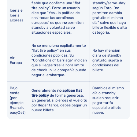
fiable que confirme una “flat
standby/same-day:
tire policy”. Foro: un usuario
según Foro, “no
Iberia e
dice que “Yes… la política de
permiten cambio
Iberia
casi todas las aerolíneas
gratuito el mismo
Express
europeas” es que
no
permiten
día” salvo que haya
standby a voluntad salvo
billete flexible o alta
situaciones especiales.
categoría.
No se menciona explícitamente
“flat tire policy” en sus
No hay mención
condiciones públicas. Su
clara de standby
Air
“Conditions of Carriage” indican
gratuito; sujeta a
Europa
que si llegas tras la hora límite
condiciones del
de check-in, la compañía puede
billete.
negar el embarque.
Bajo
Cambios el mismo
Generalmente
no aplican flat
coste
día o standby
tire policy
de forma generosa.
(por
suelen requerir
En general, si pierdes el vuelo tú
ejemplo
pagar tarifa
por llegar tarde, debes pagar un
Ryanair,
especial o billete
nuevo billete.
easyJet)
nuevo.