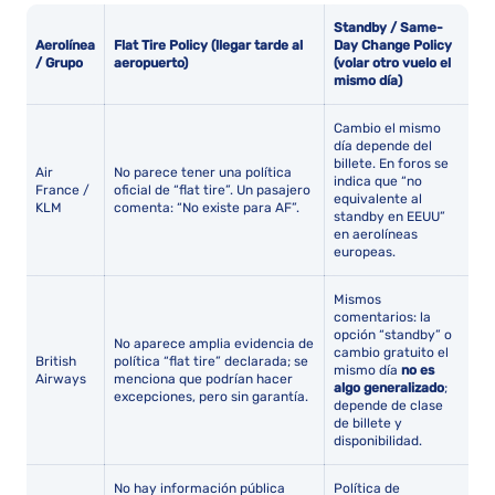
Standby / Same-
Aerolínea
Flat Tire Policy (llegar tarde al
Day Change Policy
/ Grupo
aeropuerto)
(volar otro vuelo el
mismo día)
Cambio el mismo
día depende del
billete. En foros se
Air
No parece tener una política
indica que “no
France /
oficial de “flat tire”. Un pasajero
equivalente al
KLM
comenta: “No existe para AF”.
standby en EEUU”
en aerolíneas
europeas.
Mismos
comentarios: la
opción “standby” o
No aparece amplia evidencia de
cambio gratuito el
British
política “flat tire” declarada; se
mismo día
no es
Airways
menciona que podrían hacer
algo generalizado
;
excepciones, pero sin garantía.
depende de clase
de billete y
disponibilidad.
No hay información pública
Política de