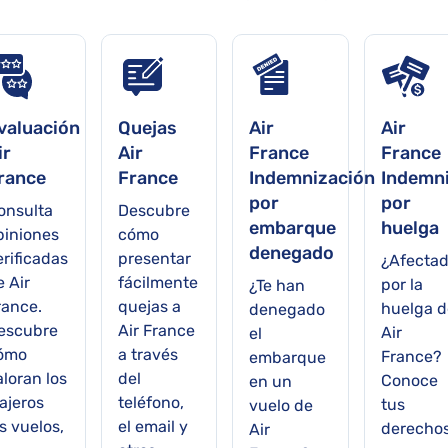
valuación
Quejas
Air
Air
ir
Air
France
France
rance
France
Indemnización
Indemn
por
por
onsulta
Descubre
embarque
huelga
piniones
cómo
denegado
erificadas
presentar
¿Afecta
e Air
fácilmente
por la
¿Te han
rance.
quejas a
huelga d
denegado
escubre
Air France
Air
el
ómo
a través
France?
embarque
aloran los
del
Conoce
en un
iajeros
teléfono,
tus
vuelo de
os vuelos,
el email y
derecho
Air