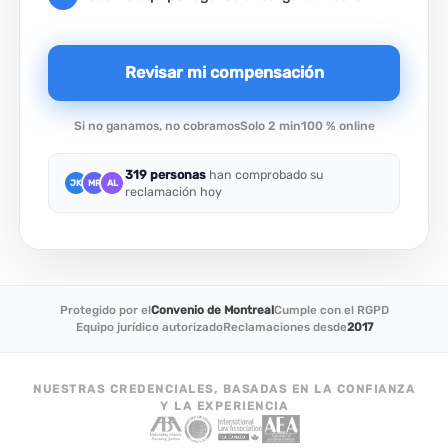
Revisar mi compensación
Si no ganamos, no cobramos
Solo 2 min
100 % online
319 personas
han comprobado su
JK
MR
AL
reclamación hoy
Protegido por el
Convenio de Montreal
Cumple con el RGPD
Equipo jurídico autorizado
Reclamaciones desde
2017
NUESTRAS CREDENCIALES, BASADAS EN LA CONFIANZA
Y LA EXPERIENCIA