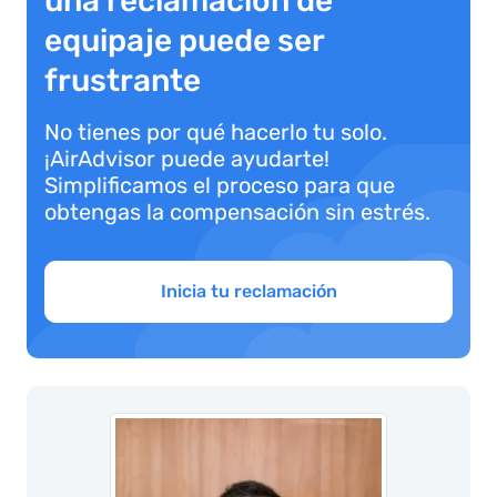
una reclamación de
equipaje puede ser
frustrante
No tienes por qué hacerlo tu solo.
¡AirAdvisor puede ayudarte!
Simplificamos el proceso para que
obtengas la compensación sin estrés.
Inicia tu reclamación