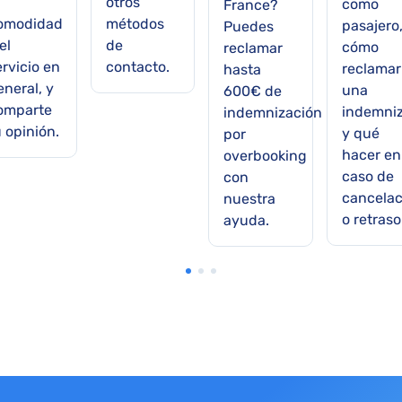
otros
como
France?
omodidad
métodos
pasajero
Puedes
el
de
cómo
reclamar
ervicio en
contacto.
reclamar
hasta
eneral, y
una
600€ de
omparte
indemni
indemnización
u opinión.
y qué
por
hacer en
overbooking
caso de
con
cancelac
nuestra
o retraso
ayuda.