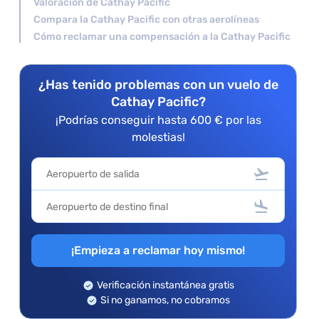
Valoración de Cathay Pacific
Compara la Cathay Pacific con otras aerolíneas
Cómo reclamar una compensación a la Cathay Pacific
¿Has tenido problemas con un vuelo de
Cathay Pacific?
¡Podrías conseguir hasta 600 € por las
molestias!
¡Empieza a reclamar hoy mismo!
Verificación instantánea gratis
Si no ganamos, no cobramos