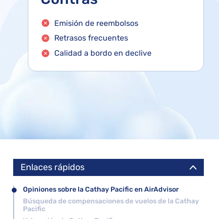
s
Emisión de reembolsos
Retrasos frecuentes
Calidad a bordo en declive
Enlaces rápidos
Opiniones sobre la Cathay Pacific en AirAdvisor
Búsqueda de compensaciones de vuelos de la Cathay
Pacific