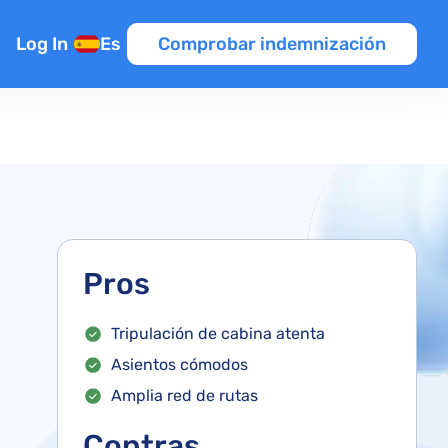
Log In
Es
Comprobar indemnización
nexión
Pros
ntroladores
Tripulación de cabina atenta
elo
Asientos cómodos
o
Amplia red de rutas
raso de vuelo
Contras