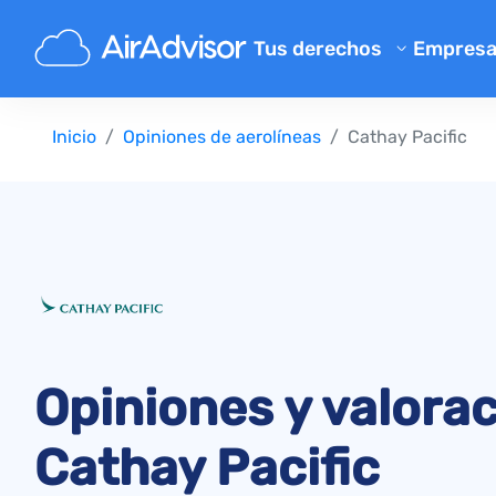
Tus derechos
Empres
Conóce
Calculadora de indemnizació
Inicio
Opiniones de aerolíneas
Cathay Pacific
Blog
Compensación por vuelos ret
Compensación por vuelos ca
FAQ
Reclamaciones por equipaje p
Program
Compensación por embarqu
Opinion
Reclamaciones a aerolíneas
Quejas a aerolíneas
Cancelación de vuelo por hue
Opiniones y valora
Normativa
Cathay Pacific