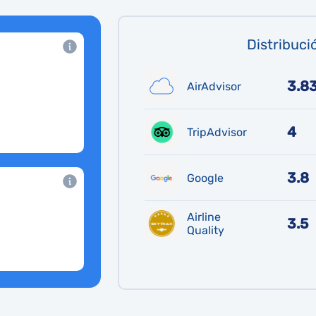
Distribuci
3.8
AirAdvisor
4
TripAdvisor
3.8
Google
Airline
3.5
Quality