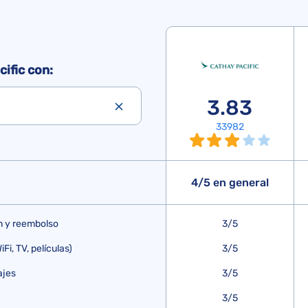
ific con:
3.83
33982
4/5 en general
n y reembolso
3/5
Fi, TV, películas)
3/5
ajes
3/5
3/5