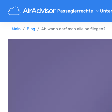
Passagierrechte
Unte
Übe
Flugverspaetung Entschaed
Main
Blog
Ab wann darf man alleine fliegen?
Blo
Entschädigung bei Flugvers
Entschädigung bei Flugausfa
FAQ
Gepäck Entschädigung
Par
Entschädigung bei Nichtbef
Flu
Fluggesellschaften
Beschwerde an Fluggesellsch
Entschädigung bei Streik der
Entschädigung bei Flugum
Ihre Rechte